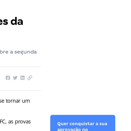
es da
obre a segunda
se tornar um
FC, as provas
Quer conquistar a sua
aprovação no