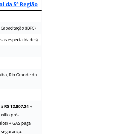
al da 5ª Região
 Capacitação (IBFC)
ersas especialidades)
íba, Rio Grande do
a
R$ 12.807,24
+
uxílio pré-
ulos) + GAS paga
 segurança.