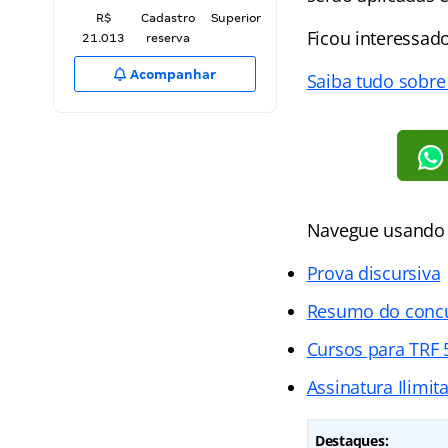
R$
Cadastro
Superior
Ficou interessad
21.013
reserva
Acompanhar
Saiba tudo sobre
Navegue usando o
Prova discursiva
Resumo do concu
Cursos para TRF 
Assinatura Ilimit
Destaques: