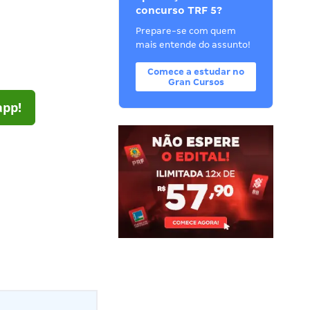
concurso TRF 5?
Prepare-se com quem
mais entende do assunto!
Comece a estudar no
Gran Cursos
app!