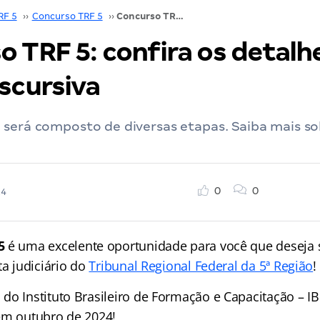
RF 5
››
Concurso TRF 5
››
Concurso TRF 5: confira os detalhes da prova discursiva
 TRF 5: confira os detalh
scursiva
 será composto de diversas etapas. Saiba mais s
0
0
24
5
é uma excelente oportunidade para você que deseja 
ta judiciário do
Tribunal Regional Federal da 5ª Região
!
do Instituto Brasileiro de Formação e Capacitação – IB
em outubro de 2024!