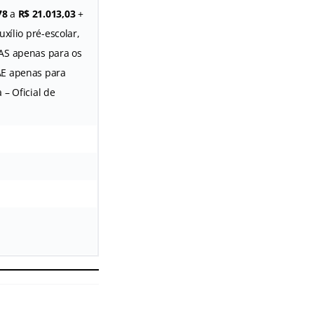
78
a
R$ 21.013,03
+
uxílio pré-escolar,
GAS apenas para os
AE apenas para
a – Oficial de