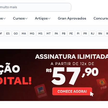
os
Cursos
Artigos
Gran Aprovados
Concurse
DF
ES
GO
MA
MG
MS
MT
PA
PB
PE
PI
PR
RJ
RN
R