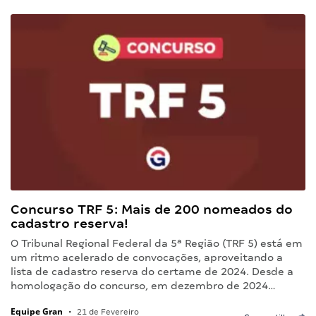
Concurso TRF 5: Mais de 200 nomeados do
cadastro reserva!
O Tribunal Regional Federal da 5ª Região (TRF 5) está em
um ritmo acelerado de convocações, aproveitando a
lista de cadastro reserva do certame de 2024. Desde a
homologação do concurso, em dezembro de 2024…
Equipe Gran
•
21 de Fevereiro