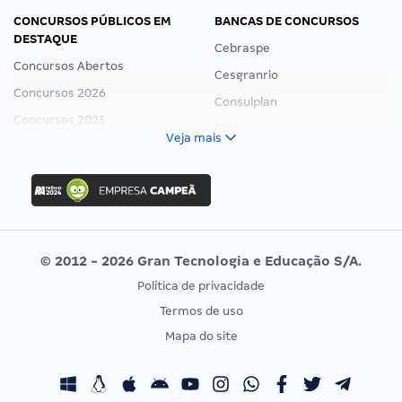
CONCURSOS PÚBLICOS EM
BANCAS DE CONCURSOS
DESTAQUE
Cebraspe
Concursos Abertos
Cesgranrio
Concursos 2026
Consulplan
Concursos 2025
FCC
Veja mais
Concurso Nacional Unificado
FGV
Concurso Ibama
Idecan
Concurso MPU
Selecon
Editais publicados
Uniase
© 2012 - 2026 Gran Tecnologia e Educação S/A.
Vunesp
Política de privacidade
CONCURSOS POR PROFISSÃO
EXAME DE ORDEM
Termos de uso
Concursos Administrativos
OAB
Mapa do site
Concursos Educação
Prova OAB
Concursos Fiscais
Calendário OAB
Concursos Jurídicos
Questões OAB