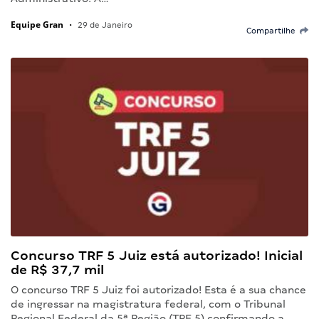
Equipe Gran
•
29 de Janeiro
Compartilhe
Concurso TRF 5 Juiz está autorizado! Inicial
de R$ 37,7 mil
O concurso TRF 5 Juiz foi autorizado! Esta é a sua chance
de ingressar na magistratura federal, com o Tribunal
Regional Federal da 5ª Região (TRF 5) confirmando a