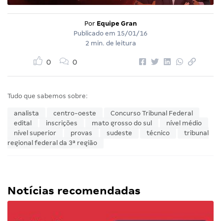
Por
Equipe Gran
Publicado em
15/01/16
2 min. de leitura
0
0
Tudo que sabemos sobre:
analista
centro-oeste
Concurso Tribunal Federal
edital
inscrições
mato grosso do sul
nível médio
nível superior
provas
sudeste
técnico
tribunal
regional federal da 3ª região
Notícias recomendadas