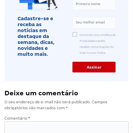
Cadastre-se e
receba as
notícias em
Concordo com a Política de
destaque da
Privacidade e aceito
semana, dicas,
receber comunicações do
novidades e
Gran Cursos Online.
muito mais.
Deixe um comentário
O seu endereço de e-mail não será publicado.
Campos
obrigatórios são marcados com
*
Comentário
*