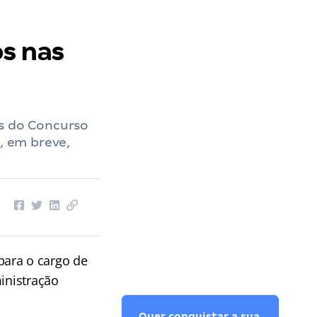
s nas
as do Concurso
, em breve,
para o cargo de
inistração
Quer conquistar a sua