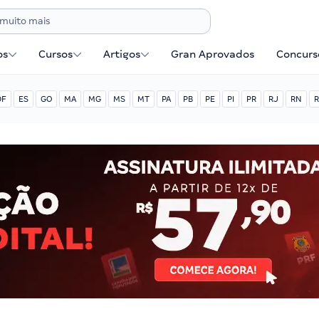
os
Cursos
Artigos
Gran Aprovados
Concurse
DF
ES
GO
MA
MG
MS
MT
PA
PB
PE
PI
PR
RJ
RN
R