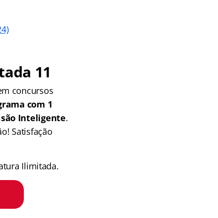
24)
tada 11
 em concursos
grama com 1
isão Inteligente
.
o! Satisfação
tura Ilimitada.