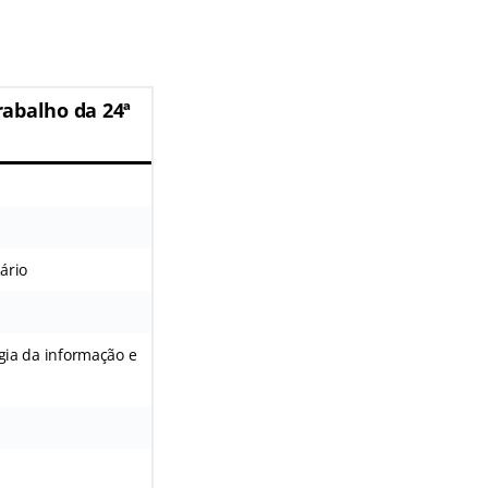
rabalho da 24ª
iário
ogia da informação e