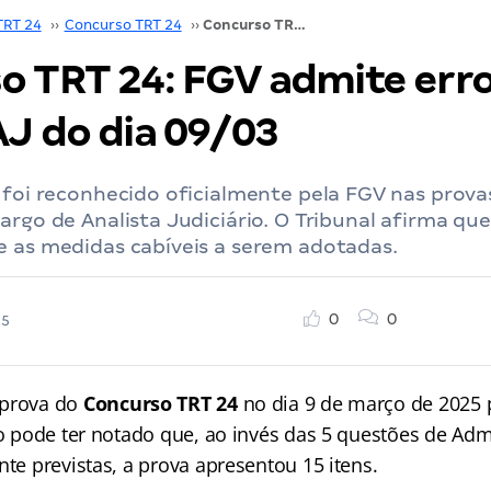
TRT 24
››
Concurso TRT 24
››
Concurso TRT 24: FGV admite erros nas provas AJ do dia 09/03
o TRT 24: FGV admite erro
AJ do dia 09/03
 foi reconhecido oficialmente pela FGV nas prov
argo de Analista Judiciário. O Tribunal afirma que
e as medidas cabíveis a serem adotadas.
0
0
25
 prova do
Concurso TRT 24
no dia 9 de março de 2025 
io pode ter notado que, ao invés das 5 questões de Adm
nte previstas, a prova apresentou 15 itens.