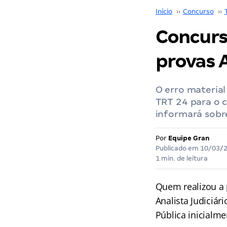
Início
››
Concurso
››
Concurs
provas 
O erro material
TRT 24 para o c
informará sobr
Por
Equipe Gran
Publicado em
10/03/
1 min. de leitura
Quem realizou a
Analista Judiciár
Pública inicialme