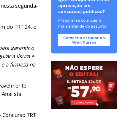
 nesta segunda-
aprovação em
concursos públicos?
Prepare-se com quem
ram do TRT 24, o
mais entende do assunto!
Comece a estudar no
Gran Cursos
ara garantir o
rar a lisura e
e a firmeza na
ovavelmente
 Analista
o Concurso TRT