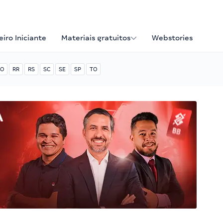
iro Iniciante
Materiais gratuitos
Webstories
O
RR
RS
SC
SE
SP
TO