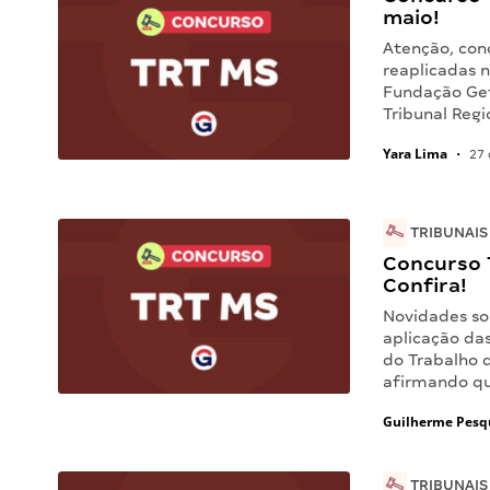
maio!
Atenção, conc
reaplicadas n
Fundação Get
Tribunal Reg
Yara Lima
•
27 
TRIBUNAIS
Concurso T
Confira!
Novidades sob
aplicação das
do Trabalho 
afirmando que
Guilherme Pesq
TRIBUNAIS