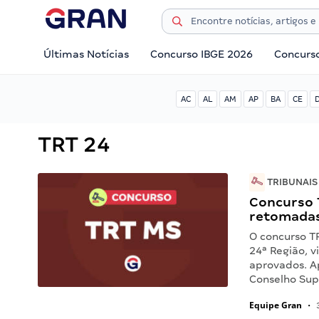
Últimas Notícias
Concurso IBGE 2026
Concurs
AC
AL
AM
AP
BA
CE
TRT 24
TRIBUNAIS
Concurso 
retomadas
O concurso TR
24ª Região, 
aprovados. A
Conselho Sup
Equipe Gran
•
3