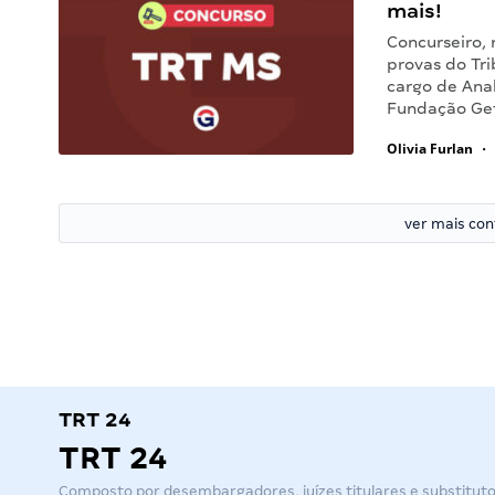
mais!
Concurseiro, 
provas do Tri
cargo de Anal
Fundação Get
Olivia Furlan
•
ver mais co
TRT 24
TRT 24
Composto por desembargadores, juízes titulares e substitut