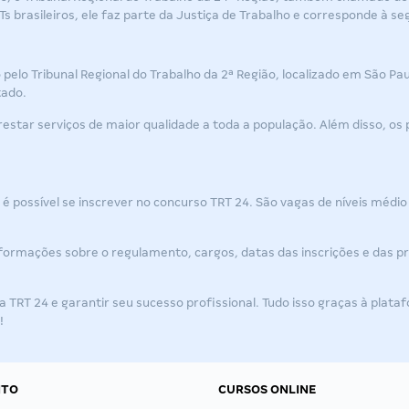
 brasileiros, ele faz parte da Justiça de Trabalho e corresponde à se
 pelo Tribunal Regional do Trabalho da 2ª Região, localizado em São P
tado.
restar serviços de maior qualidade a toda a população. Além disso, o
é possível se inscrever no
concurso TRT 24
. São vagas de níveis médio
 informações sobre o regulamento, cargos, datas das inscrições e das 
a TRT 24
e garantir seu sucesso profissional. Tudo isso graças à plataf
!
NTO
CURSOS ONLINE