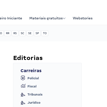
iro Iniciante
Materiais gratuitos
Webstories
O
RR
RS
SC
SE
SP
TO
Editorias
Carreiras
Policial
Fiscal
Tribunais
Jurídico