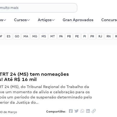
os
Cursos
Artigos
Gran Aprovados
Concurse
DF
ES
GO
MA
MG
MS
MT
PA
PB
PE
PI
PR
RJ
RN
R
TRT 24 (MS) tem nomeações
! Até R$ 16 mil
T 24 (MS), do Tribunal Regional do Trabalho da
vive um momento de alívio e celebração para os
pós um período de suspensão determinado pelo
erior da Justiça do…
Compartilhe:
0 de Março