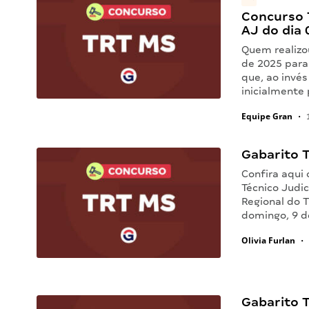
Concurso 
AJ do dia
Quem realizo
de 2025 para 
que, ao invé
inicialmente 
Equipe Gran
•
1
Gabarito 
Confira aqui 
Técnico Judic
Regional do 
domingo, 9 d
Olivia Furlan
•
Gabarito T