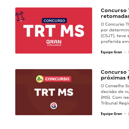
Concurso 
retomadas
O Concurso T
por determin
(CSJT), teve
proferida em
Equipe Gran
•
3
Concurso 
próximas 
O Conselho S
decisão de n
(MS). Com is
Tribunal Reg
Equipe Gran
•
2