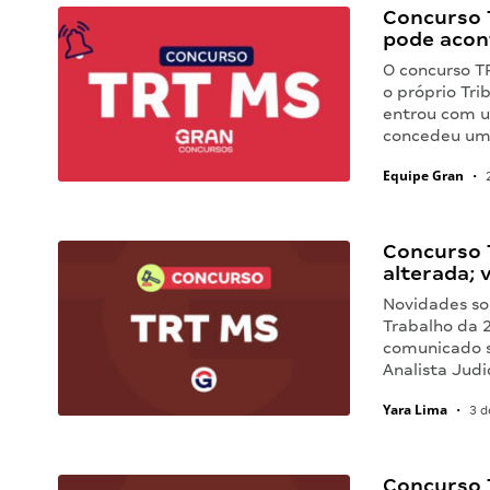
Concurso 
pode acon
O concurso TR
o próprio Tri
entrou com u
concedeu um e
Equipe Gran
•
2
Concurso T
alterada; v
Novidades sob
Trabalho da 
comunicado s
Analista Jud
Yara Lima
•
3 d
Concurso 