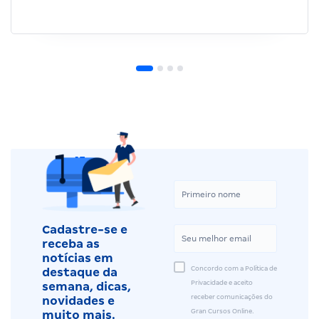
Cadastre-se e
receba as
notícias em
Concordo com a Política de
destaque da
Privacidade e aceito
semana, dicas,
receber comunicações do
novidades e
Gran Cursos Online.
muito mais.