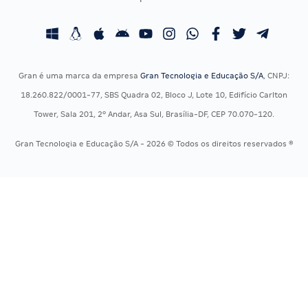
Concursos Educação
Prova OAB
Concursos Fiscais
Calendário OAB
Concursos Jurídicos
Questões OAB
Concursos Militares
Recursos OAB
Gran é uma marca da empresa
Gran Tecnologia e Educação S/A
, CNPJ:
Concursos Policiais
Exame de Ordem
18.260.822/0001-77, SBS Quadra 02, Bloco J, Lote 10, Edifício Carlton
Concursos Saúde
Tower, Sala 201, 2º Andar, Asa Sul, Brasília-DF, CEP 70.070-120.
Concursos Tribunais
Gran Tecnologia e Educação S/A - 2026 © Todos os direitos reservados ®
Residência Multiprofissional