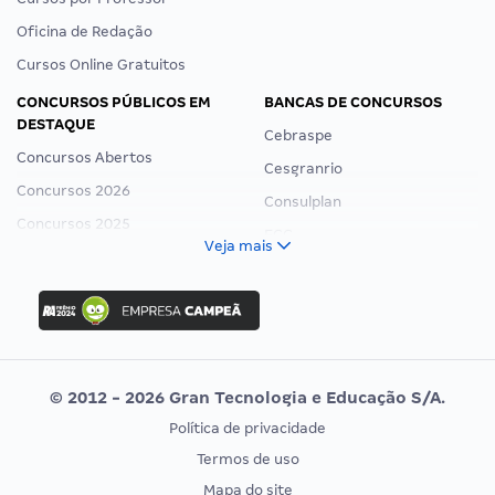
Oficina de Redação
Cursos Online Gratuitos
CONCURSOS PÚBLICOS EM
BANCAS DE CONCURSOS
DESTAQUE
Cebraspe
Concursos Abertos
Cesgranrio
Concursos 2026
Consulplan
Concursos 2025
FCC
Veja mais
Concurso Nacional Unificado
FGV
Concurso Ibama
Idecan
Concurso MPU
Selecon
Editais publicados
Uniase
© 2012 - 2026 Gran Tecnologia e Educação S/A.
Vunesp
Política de privacidade
CONCURSOS POR PROFISSÃO
EXAME DE ORDEM
Termos de uso
Concursos Administrativos
OAB
Mapa do site