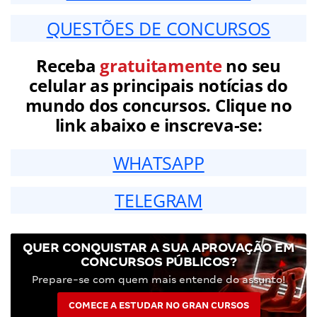
QUESTÕES DE CONCURSOS
Receba
gratuitamente
no seu
celular as principais notícias do
mundo dos concursos. Clique no
link abaixo e inscreva-se:
WHATSAPP
TELEGRAM
QUER CONQUISTAR A SUA APROVAÇÃO EM
CONCURSOS PÚBLICOS?
Prepare-se com quem mais entende do assunto!
COMECE A ESTUDAR NO GRAN CURSOS