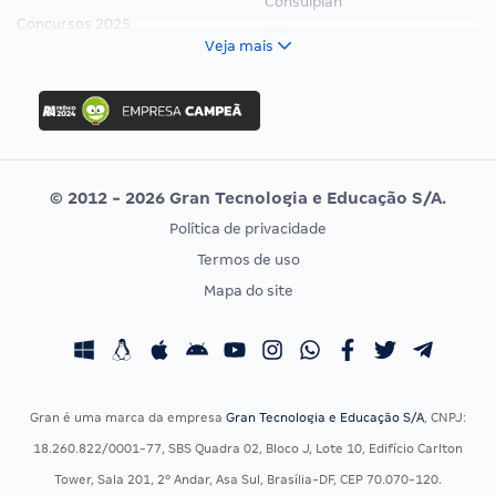
Consulplan
Concursos 2025
FCC
Veja mais
Concurso Nacional Unificado
FGV
Concurso Ibama
Idecan
Concurso MPU
Selecon
Editais publicados
Uniase
© 2012 - 2026 Gran Tecnologia e Educação S/A.
Vunesp
Política de privacidade
CONCURSOS POR PROFISSÃO
EXAME DE ORDEM
Termos de uso
Concursos Administrativos
OAB
Mapa do site
Concursos Educação
Prova OAB
Concursos Fiscais
Calendário OAB
Concursos Jurídicos
Questões OAB
Concursos Militares
Recursos OAB
Gran é uma marca da empresa
Gran Tecnologia e Educação S/A
, CNPJ:
Concursos Policiais
Exame de Ordem
18.260.822/0001-77, SBS Quadra 02, Bloco J, Lote 10, Edifício Carlton
Concursos Saúde
Tower, Sala 201, 2º Andar, Asa Sul, Brasília-DF, CEP 70.070-120.