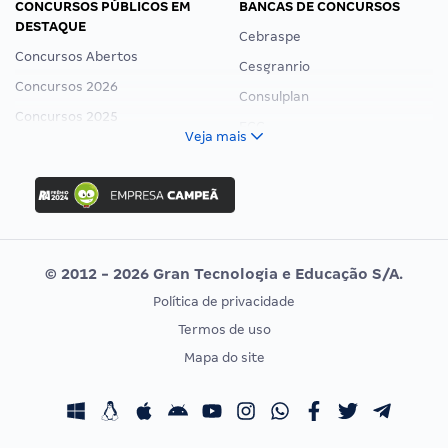
CONCURSOS PÚBLICOS EM
BANCAS DE CONCURSOS
DESTAQUE
Cebraspe
Concursos Abertos
Cesgranrio
Concursos 2026
Consulplan
Concursos 2025
FCC
Veja mais
Concurso Nacional Unificado
FGV
Concurso Ibama
Idecan
Concurso MPU
Selecon
Editais publicados
Uniase
© 2012 - 2026 Gran Tecnologia e Educação S/A.
Vunesp
Política de privacidade
CONCURSOS POR PROFISSÃO
EXAME DE ORDEM
Termos de uso
Concursos Administrativos
OAB
Mapa do site
Concursos Educação
Prova OAB
Concursos Fiscais
Calendário OAB
Concursos Jurídicos
Questões OAB