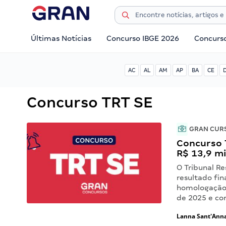
Últimas Notícias
Concurso IBGE 2026
Concurs
AC
AL
AM
AP
BA
CE
Concurso TRT SE
GRAN CUR
Concurso T
R$ 13,9 mi
O Tribunal Re
resultado fi
homologação 
de 2025 e co
Lanna Sant'Ann