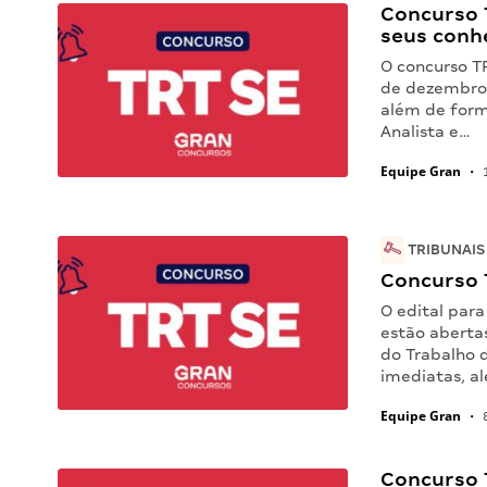
Concurso T
seus conh
O concurso T
de dezembro 
além de form
Analista e…
Equipe Gran
•
1
TRIBUNAIS
Concurso 
O edital para
estão aberta
do Trabalho 
imediatas, 
Equipe Gran
•
8
Concurso T