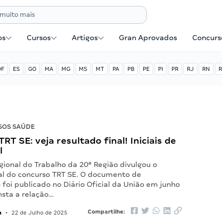
os
Cursos
Artigos
Gran Aprovados
Concurse
DF
ES
GO
MA
MG
MS
MT
PA
PB
PE
PI
PR
RJ
RN
R
SOS SAÚDE
RT SE: veja resultado final! Iniciais de
l
gional do Trabalho da 20ª Região divulgou o
nal do concurso TRT SE. O documento de
foi publicado no Diário Oficial da União em junho
nsta a relação…
a
Compartilhe:
•
22 de Julho de 2025