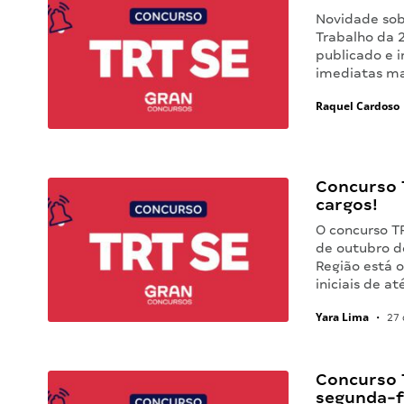
Novidade sobr
Trabalho da 2
publicado e i
imediatas ma
Raquel Cardoso
Concurso 
cargos!
O concurso TR
de outubro de
Região está 
iniciais de a
Yara Lima
•
27 
Concurso 
segunda-f