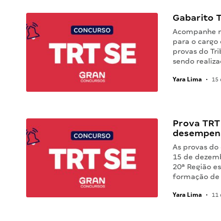
Gabarito T
Acompanhe ne
para o cargo 
provas do Tri
sendo realiz
Yara Lima
•
15 
Prova TRT 
desempen
As provas do
15 de dezemb
20ª Região e
formação de 
Yara Lima
•
11 