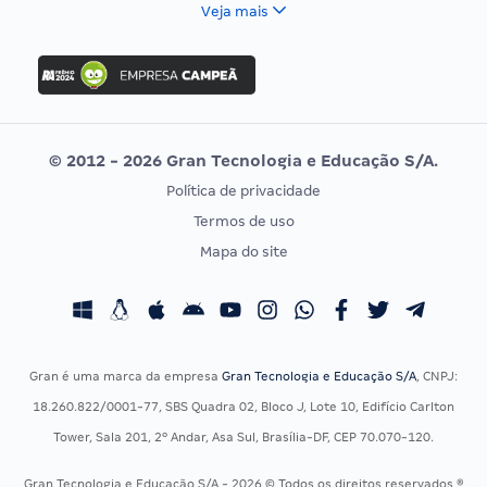
FCC
Veja mais
Concurso Nacional Unificado
FGV
Concurso Ibama
Idecan
Concurso MPU
Selecon
Editais publicados
Uniase
© 2012 - 2026 Gran Tecnologia e Educação S/A.
Vunesp
Política de privacidade
CONCURSOS POR PROFISSÃO
EXAME DE ORDEM
Termos de uso
Concursos Administrativos
OAB
Mapa do site
Concursos Educação
Prova OAB
Concursos Fiscais
Calendário OAB
Concursos Jurídicos
Questões OAB
Concursos Militares
Recursos OAB
Gran é uma marca da empresa
Gran Tecnologia e Educação S/A
, CNPJ:
Concursos Policiais
Exame de Ordem
18.260.822/0001-77, SBS Quadra 02, Bloco J, Lote 10, Edifício Carlton
Concursos Saúde
Tower, Sala 201, 2º Andar, Asa Sul, Brasília-DF, CEP 70.070-120.
Concursos Tribunais
Gran Tecnologia e Educação S/A - 2026 © Todos os direitos reservados ®