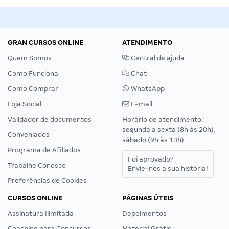
GRAN CURSOS ONLINE
ATENDIMENTO
Quem Somos
Central de ajuda
Como Funciona
Chat
Como Comprar
WhatsApp
Loja Social
E-mail
Validador de documentos
Horário de atendimento:
segunda a sexta (8h às 20h),
Conveniados
sábado (9h às 13h).
Programa de Afiliados
Foi aprovado?
Trabalhe Conosco
Envie-nos a sua história!
Preferências de Cookies
CURSOS ONLINE
PÁGINAS ÚTEIS
Assinatura Ilimitada
Depoimentos
Coaching para Concursos
Material Grátis