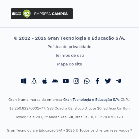
FGV
Concurso Ibama
Idecan
Concurso MPU
Selecon
Editais publicados
Uniase
© 2012 - 2026 Gran Tecnologia e Educação S/A.
Vunesp
Política de privacidade
CONCURSOS POR PROFISSÃO
EXAME DE ORDEM
Termos de uso
Concursos Administrativos
OAB
Mapa do site
Concursos Educação
Prova OAB
Concursos Fiscais
Calendário OAB
Concursos Jurídicos
Questões OAB
Concursos Militares
Recursos OAB
Gran é uma marca da empresa
Gran Tecnologia e Educação S/A
, CNPJ:
Concursos Policiais
Exame de Ordem
18.260.822/0001-77, SBS Quadra 02, Bloco J, Lote 10, Edifício Carlton
Concursos Saúde
Tower, Sala 201, 2º Andar, Asa Sul, Brasília-DF, CEP 70.070-120.
Concursos Tribunais
Gran Tecnologia e Educação S/A - 2026 © Todos os direitos reservados ®
Residência Multiprofissional