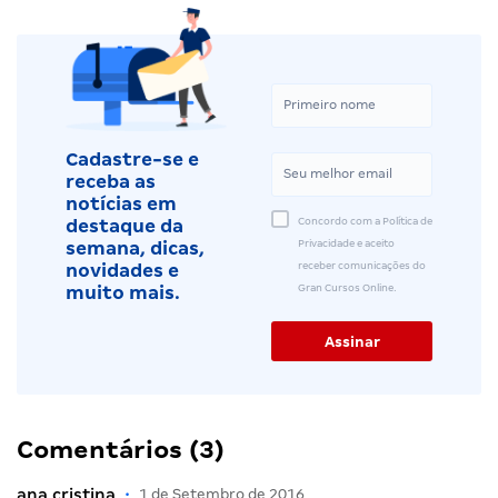
Cadastre-se e
receba as
notícias em
Concordo com a Política de
destaque da
Privacidade e aceito
semana, dicas,
receber comunicações do
novidades e
Gran Cursos Online.
muito mais.
Comentários (3)
ana cristina
•
1 de Setembro de 2016