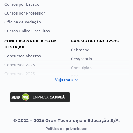
Cursos por Estado
Cursos por Professor
Oficina de Redação
Cursos Online Gratuitos
CONCURSOS PÚBLICOS EM
BANCAS DE CONCURSOS
DESTAQUE
Cebraspe
Concursos Abertos
Cesgranrio
Concursos 2026
Consulplan
Concursos 2025
FCC
Veja mais
Concurso Nacional Unificado
FGV
Concurso Ibama
Idecan
Concurso MPU
Selecon
Editais publicados
Uniase
© 2012 - 2026 Gran Tecnologia e Educação S/A.
Vunesp
Política de privacidade
CONCURSOS POR PROFISSÃO
EXAME DE ORDEM