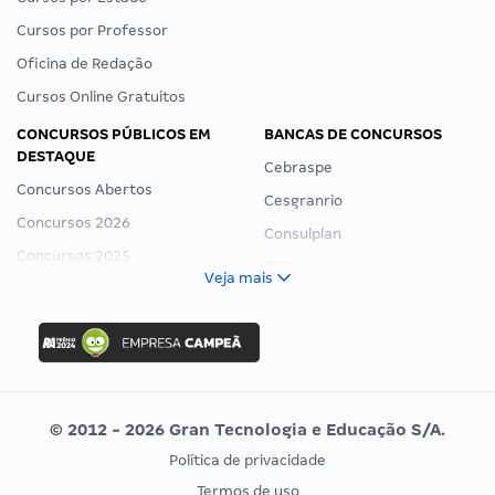
Cursos por Professor
Oficina de Redação
Cursos Online Gratuitos
CONCURSOS PÚBLICOS EM
BANCAS DE CONCURSOS
DESTAQUE
Cebraspe
Concursos Abertos
Cesgranrio
Concursos 2026
Consulplan
Concursos 2025
FCC
Veja mais
Concurso Nacional Unificado
FGV
Concurso Ibama
Idecan
Concurso MPU
Selecon
Editais publicados
Uniase
© 2012 - 2026 Gran Tecnologia e Educação S/A.
Vunesp
Política de privacidade
CONCURSOS POR PROFISSÃO
EXAME DE ORDEM
Termos de uso