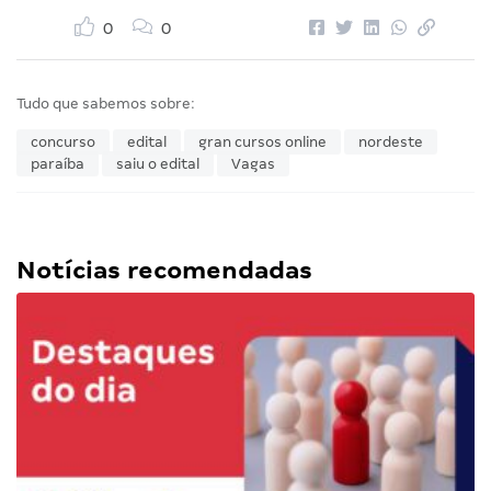
0
0
Tudo que sabemos sobre:
concurso
edital
gran cursos online
nordeste
paraíba
saiu o edital
Vagas
Notícias recomendadas