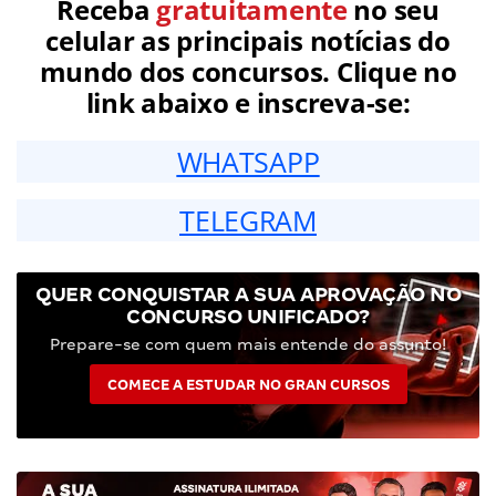
Receba
gratuitamente
no seu
celular as principais notícias do
mundo dos concursos. Clique no
link abaixo e inscreva-se:
WHATSAPP
TELEGRAM
QUER CONQUISTAR A SUA APROVAÇÃO NO
CONCURSO UNIFICADO?
Prepare-se com quem mais entende do assunto!
COMECE A ESTUDAR NO GRAN CURSOS