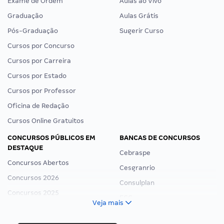
Exame de Ordem
Aulas ao Vivo
Graduação
Aulas Grátis
Pós-Graduação
Sugerir Curso
Cursos por Concurso
Cursos por Carreira
Cursos por Estado
Cursos por Professor
Oficina de Redação
Cursos Online Gratuitos
CONCURSOS PÚBLICOS EM
BANCAS DE CONCURSOS
DESTAQUE
Cebraspe
Concursos Abertos
Cesgranrio
Concursos 2026
Consulplan
Concursos 2025
FCC
Veja mais
Concurso Nacional Unificado
FGV
Concurso Ibama