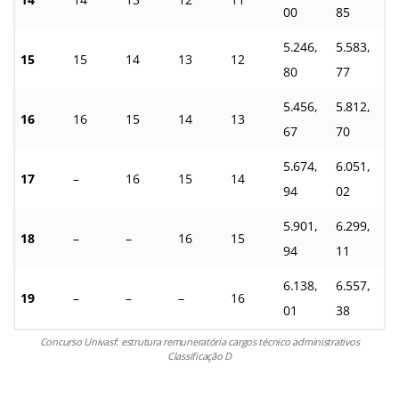
00
85
5.246,
5.583,
15
15
14
13
12
80
77
5.456,
5.812,
16
16
15
14
13
67
70
5.674,
6.051,
17
–
16
15
14
94
02
5.901,
6.299,
18
–
–
16
15
94
11
6.138,
6.557,
19
–
–
–
16
01
38
Concurso Univasf: estrutura remuneratória cargos técnico administrativos
Classificação D