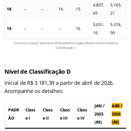
4.837,
5.163,
18
–
–
16
15
65
21
5.031,
5.374,
19
–
–
–
16
16
90
Concurso Univasf: estrutura remuneratória cargos técnico administrativos
Classificação C
Nível de Classificação D
Inicial de R$ 3.181,39 a partir de abril de 2026.
Acompanhe os detalhes:
JAN /
ABR /
PADR
Class
Class
Class
Class
2025
2026
ÃO
e I
e II
e III
e IV
(R$)
(R$)