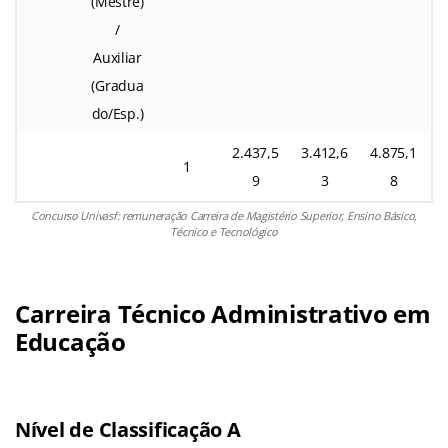
(Mestre)
/
Auxiliar
(Gradua
do/Esp.)
2.437,5
3.412,6
4.875,1
1
9
3
8
Concurso Univasf: remuneração Carreira de Magistério Superior, Ensino Básico,
Técnico e Tecnológico
Carreira Técnico Administrativo em
Educação
Nível de Classificação A