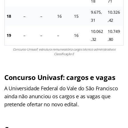
18
71
9.675,
10.326
18
–
–
16
15
31
,42
10.062
10.749
19
–
–
–
16
,32
,80
Concurso Univasf: estrutura remuneratória cargos técnico administrativos
Classificação E
Concurso Univasf: cargos e vagas
A Universidade Federal do Vale do São Francisco
ainda não anunciou os cargos e as vagas que
pretende ofertar no novo edital.