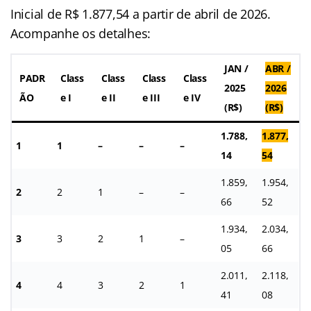
Inicial de R$ 1.877,54 a partir de abril de 2026.
Acompanhe os detalhes:
JAN /
ABR /
PADR
Class
Class
Class
Class
2025
2026
ÃO
e I
e II
e III
e IV
(R$)
(R$)
1.788,
1.877,
1
1
–
–
–
14
54
1.859,
1.954,
2
2
1
–
–
66
52
1.934,
2.034,
3
3
2
1
–
05
66
2.011,
2.118,
4
4
3
2
1
41
08