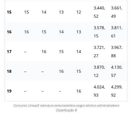
3.440,
3.661,
15
15
14
13
12
52
49
3.578,
3.811,
16
16
15
14
13
15
61
3.721,
3.967,
17
–
16
15
14
27
88
3.870,
4.130,
18
–
–
16
15
12
57
4.024,
4.299,
19
–
–
–
16
93
92
Concurso Univasf: estrutura remuneratória cargos técnico administrativos
Classificação B