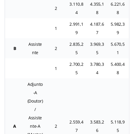
3.110,8
4.355,1
6.221,6
2
4
8
8
2.991,1
4.187,6
5.982,3
1
9
7
9
Assiste
2.835,2
3.969,3
5.670,5
B
2
nte
5
5
1
2.700,2
3.780,3
5.400,4
1
5
4
8
Adjunto
-A
(Doutor)
/
Assiste
2.559,4
3.583,2
5.118,9
A
nte-A
2
7
6
5