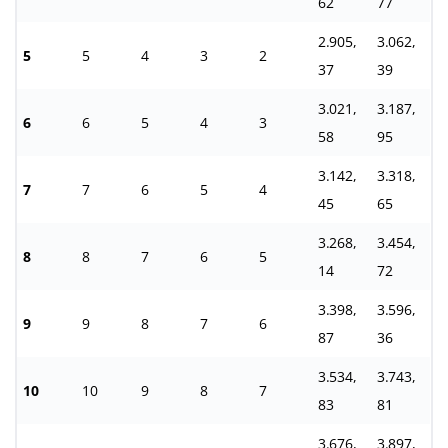
62
77
2.905,
3.062,
5
5
4
3
2
37
39
3.021,
3.187,
6
6
5
4
3
58
95
3.142,
3.318,
7
7
6
5
4
45
65
3.268,
3.454,
8
8
7
6
5
14
72
3.398,
3.596,
9
9
8
7
6
87
36
3.534,
3.743,
10
10
9
8
7
83
81
3.676,
3.897,