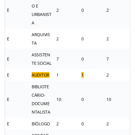
O E
E
2
0
2
URBANIST
A
ARQUIVIS
E
2
0
2
TA
ASSISTEN
E
7
0
7
TE SOCIAL
E
AUDITOR
1
1
2
BIBLIOTE
CÁRIO-
E
10
0
10
DOCUME
NTALISTA
E
BIÓLOGO
2
0
2