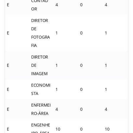
CONTAD
E
4
0
4
OR
DIRETOR
DE
E
1
0
1
FOTOGRA
FIA
DIRETOR
E
DE
1
0
1
IMAGEM
ECONOMI
E
1
0
1
STA
ENFERMEI
E
4
0
4
RO-ÁREA
ENGENHE
E
10
0
10