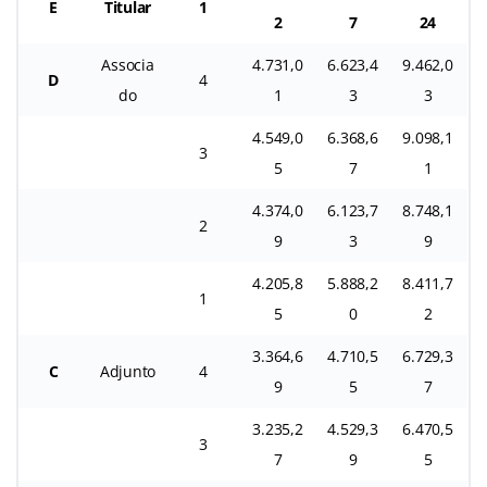
E
Titular
1
2
7
24
Associa
4.731,0
6.623,4
9.462,0
D
4
do
1
3
3
4.549,0
6.368,6
9.098,1
3
5
7
1
4.374,0
6.123,7
8.748,1
2
9
3
9
4.205,8
5.888,2
8.411,7
1
5
0
2
3.364,6
4.710,5
6.729,3
C
Adjunto
4
9
5
7
3.235,2
4.529,3
6.470,5
3
7
9
5