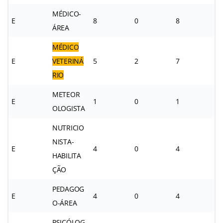
MÉDICO-
E
8
0
8
ÁREA
MÉDICO
E
VETERINÁ
5
2
7
RIO
METEOR
E
1
0
1
OLOGISTA
NUTRICIO
NISTA-
E
4
0
4
HABILITA
ÇÃO
PEDAGOG
E
4
0
4
O-ÁREA
PSICÓLOG