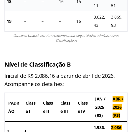
18
–
–
16
15
11
51
3.622,
3.869,
19
–
–
–
16
43
93
Concurso Univasf: estrutura remuneratória cargos técnico administrativos
Classificação A
Nível de Classificação B
Inicial de R$ 2.086,16 a partir de abril de 2026.
Acompanhe os detalhes:
JAN /
ABR /
PADR
Class
Class
Class
Class
2025
2026
ÃO
e I
e II
e III
e IV
(R$)
(R$)
1.986,
2.086,
1
1
–
–
–