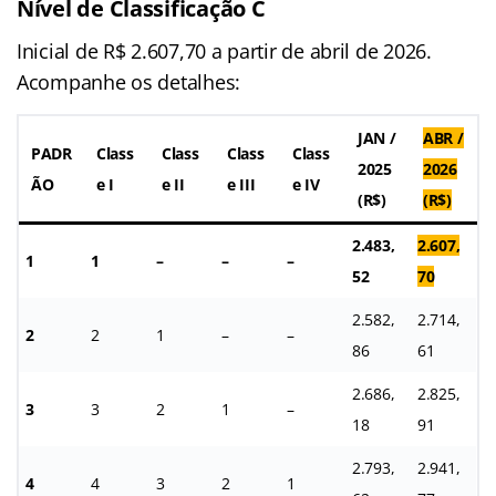
Nível de Classificação C
Inicial de R$ 2.607,70 a partir de abril de 2026.
Acompanhe os detalhes:
JAN /
ABR /
PADR
Class
Class
Class
Class
2025
2026
ÃO
e I
e II
e III
e IV
(R$)
(R$)
2.483,
2.607,
1
1
–
–
–
52
70
2.582,
2.714,
2
2
1
–
–
86
61
2.686,
2.825,
3
3
2
1
–
18
91
2.793,
2.941,
4
4
3
2
1