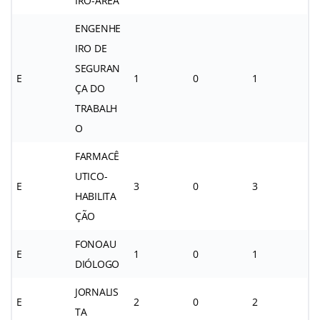
IRO-ÁREA
ENGENHE
IRO DE
SEGURAN
E
1
0
1
ÇA DO
TRABALH
O
FARMACÊ
UTICO-
E
3
0
3
HABILITA
ÇÃO
FONOAU
E
1
0
1
DIÓLOGO
JORNALIS
E
2
0
2
TA