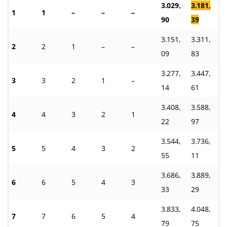
3.029,
3.181,
1
1
–
–
–
90
39
3.151,
3.311,
2
2
1
–
–
09
83
3.277,
3.447,
3
3
2
1
–
14
61
3.408,
3.588,
4
4
3
2
1
22
97
3.544,
3.736,
5
5
4
3
2
55
11
3.686,
3.889,
6
6
5
4
3
33
29
3.833,
4.048,
7
7
6
5
4
79
75