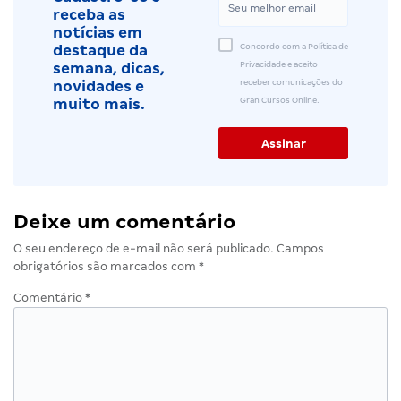
receba as
notícias em
Concordo com a Política de
destaque da
Privacidade e aceito
semana, dicas,
receber comunicações do
novidades e
Gran Cursos Online.
muito mais.
Deixe um comentário
O seu endereço de e-mail não será publicado.
Campos
obrigatórios são marcados com
*
Comentário
*