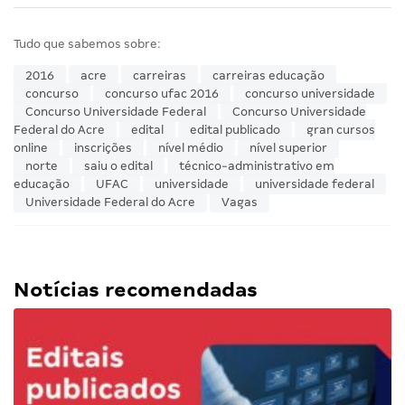
Tudo que sabemos sobre:
2016
acre
carreiras
carreiras educação
concurso
concurso ufac 2016
concurso universidade
Concurso Universidade Federal
Concurso Universidade
Federal do Acre
edital
edital publicado
gran cursos
online
inscrições
nível médio
nível superior
norte
saiu o edital
técnico-administrativo em
educação
UFAC
universidade
universidade federal
Universidade Federal do Acre
Vagas
Notícias recomendadas