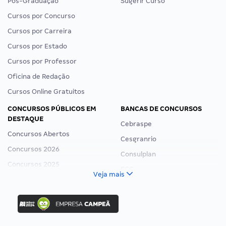
Pós-Graduação
Sugerir Curso
Cursos por Concurso
Cursos por Carreira
Cursos por Estado
Cursos por Professor
Oficina de Redação
Cursos Online Gratuitos
CONCURSOS PÚBLICOS EM
BANCAS DE CONCURSOS
DESTAQUE
Cebraspe
Concursos Abertos
Cesgranrio
Concursos 2026
Consulplan
Concursos 2025
FCC
Veja mais
Concurso Nacional Unificado
FGV
Concurso Ibama
Idecan
Concurso MPU
Selecon
Editais publicados