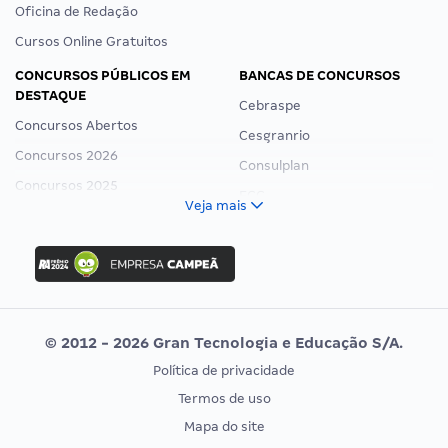
Oficina de Redação
Cursos Online Gratuitos
CONCURSOS PÚBLICOS EM
BANCAS DE CONCURSOS
DESTAQUE
Cebraspe
Concursos Abertos
Cesgranrio
Concursos 2026
Consulplan
Concursos 2025
FCC
Veja mais
Concurso Nacional Unificado
FGV
Concurso Ibama
Idecan
Concurso MPU
Selecon
Editais publicados
Uniase
© 2012 - 2026 Gran Tecnologia e Educação S/A.
Vunesp
Política de privacidade
CONCURSOS POR PROFISSÃO
EXAME DE ORDEM
Termos de uso
Concursos Administrativos
OAB
Mapa do site
Concursos Educação
Prova OAB