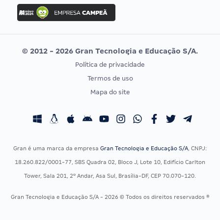
Concurso Ibama
Idecan
Concurso MPU
Selecon
Editais publicados
Uniase
© 2012 - 2026 Gran Tecnologia e Educação S/A.
Vunesp
Política de privacidade
CONCURSOS POR PROFISSÃO
EXAME DE ORDEM
Termos de uso
Concursos Administrativos
OAB
Mapa do site
Concursos Educação
Prova OAB
Concursos Fiscais
Calendário OAB
Concursos Jurídicos
Questões OAB
Concursos Militares
Recursos OAB
Gran é uma marca da empresa
Gran Tecnologia e Educação S/A
, CNPJ:
Concursos Policiais
Exame de Ordem
18.260.822/0001-77, SBS Quadra 02, Bloco J, Lote 10, Edifício Carlton
Concursos Saúde
Tower, Sala 201, 2º Andar, Asa Sul, Brasília-DF, CEP 70.070-120.
Concursos Tribunais
Gran Tecnologia e Educação S/A - 2026 © Todos os direitos reservados ®
Residência Multiprofissional