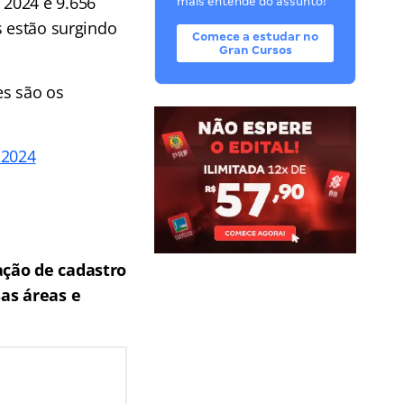
 2024 e 9.656
mais entende do assunto!
s estão surgindo
Comece a estudar no
Gran Cursos
es são os
 2024
ação de cadastro
sas áreas e