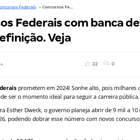
oncursos Federais
››
Concursos Federais com banca definida ou em definição. Veja
os Federais com banca de
finição. Veja
22
0
24
derais
prometem em 2024! Sonhe alto, pois milhares 
ode ser o momento ideal para seguir a carreira pública.
a Esther Dweck, o governo planeja abrir de 9 mil a 10
2026, podendo dobrar esse número com novos concurs