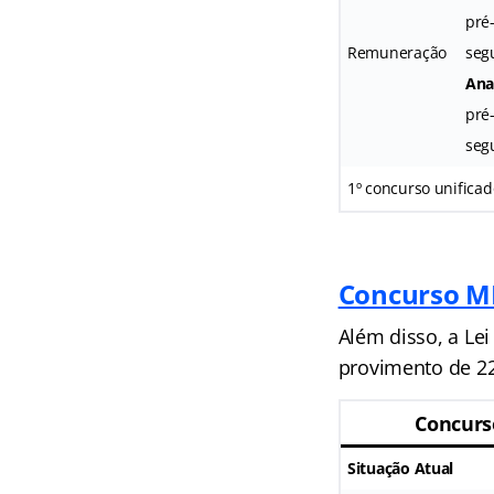
pré
Remuneração
seg
Anal
pré
segu
1º concurso unificad
Concurso M
Além disso, a Le
provimento de 22
Concurs
Situação Atual