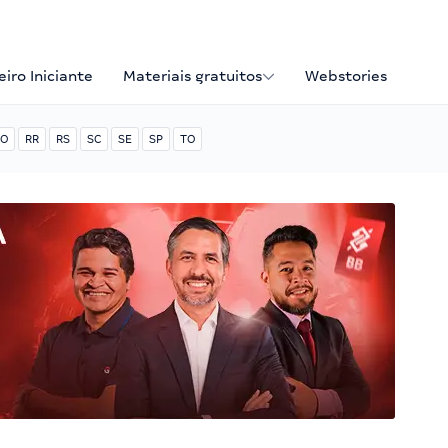
iro Iniciante
Materiais gratuitos
Webstories
O
RR
RS
SC
SE
SP
TO