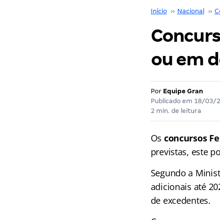
Início
››
Nacional
››
C
Concurs
ou em de
Por
Equipe Gran
Publicado em
18/03/
2 min. de leitura
Os
concursos Fe
previstas, este p
Segundo a Ministr
adicionais até 
de excedentes.