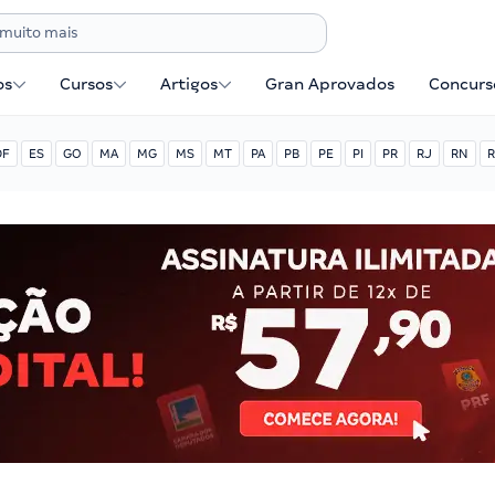
os
Cursos
Artigos
Gran Aprovados
Concurse
DF
ES
GO
MA
MG
MS
MT
PA
PB
PE
PI
PR
RJ
RN
R