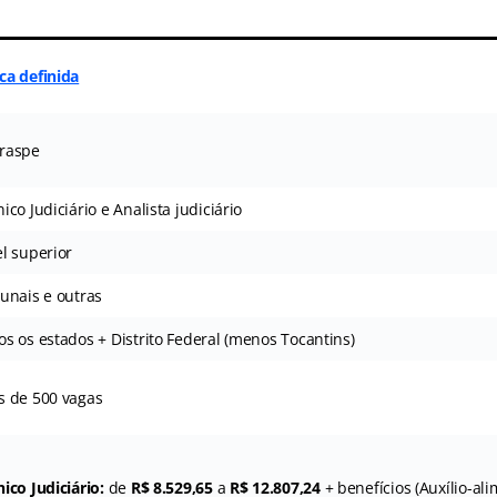
ca definida
raspe
ico Judiciário e Analista judiciário
el superior
bunais e outras
os os estados + Distrito Federal (menos Tocantins)
s de 500 vagas
ico Judiciário:
de
R$ 8.529,65
a
R$ 12.807,24
+ benefícios (Auxílio-ali