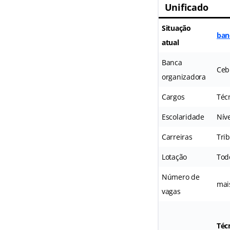
Unificado
Situação
ban
atual
Banca
Ceb
organizadora
Cargos
Técn
Escolaridade
Nív
Carreiras
Tri
Lotação
Tod
Número de
mai
vagas
Técn