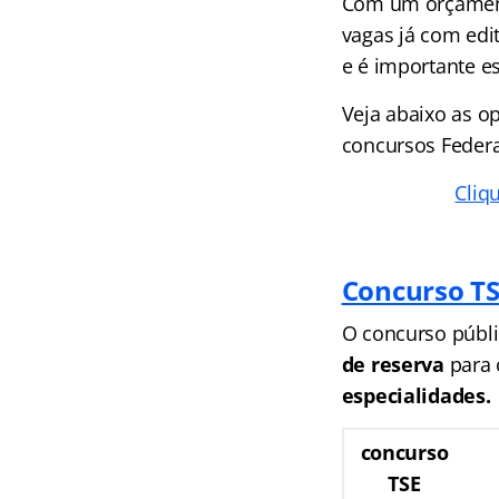
Com um orçamento
vagas já com edi
e é importante e
Veja abaixo as o
concursos Federa
Cliq
Concurso TS
O concurso públi
de reserva
para 
especialidades.
concurso
TSE