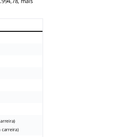
3.994,78, mais
carreira)
a carreira)