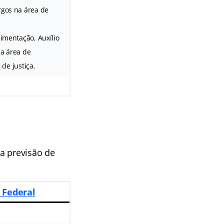
rgos na área de
limentação, Auxílio
na área de
 de justiça.
a previsão de
 Federal