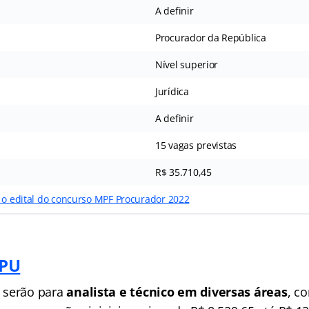
A definir
Procurador da República
Nível superior
Jurídica
A definir
15 vagas previstas
R$ 35.710,45
r o edital do concurso MPF Procurador 2022
MPU
 serão para
analista e técnico em diversas áreas
, c