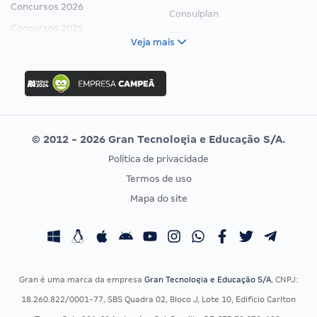
Concursos 2026
Consulplan
Concursos 2025
FCC
Veja mais
Concurso Nacional Unificado
FGV
Concurso Ibama
Idecan
Concurso MPU
Selecon
Editais publicados
Uniase
© 2012 - 2026 Gran Tecnologia e Educação S/A.
Vunesp
Política de privacidade
CONCURSOS POR PROFISSÃO
EXAME DE ORDEM
Termos de uso
Concursos Administrativos
OAB
Mapa do site
Concursos Educação
Prova OAB
Concursos Fiscais
Calendário OAB
Concursos Jurídicos
Questões OAB
Concursos Militares
Recursos OAB
Gran é uma marca da empresa
Gran Tecnologia e Educação S/A
, CNPJ:
Concursos Policiais
Exame de Ordem
18.260.822/0001-77, SBS Quadra 02, Bloco J, Lote 10, Edifício Carlton
Concursos Saúde