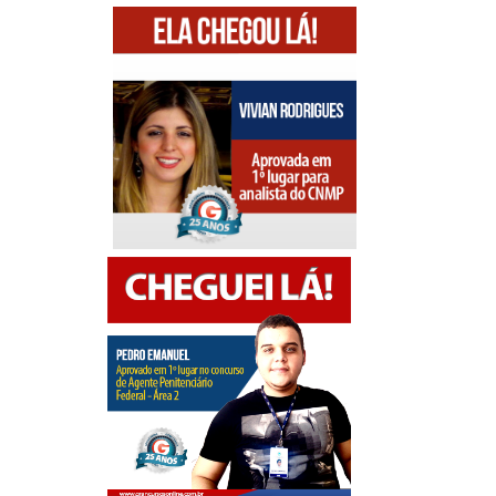
mediante uso do cupom:
ILIMITADO20
Depoimentos de alunos aprovados
AQUI
. Casos
de sucesso: