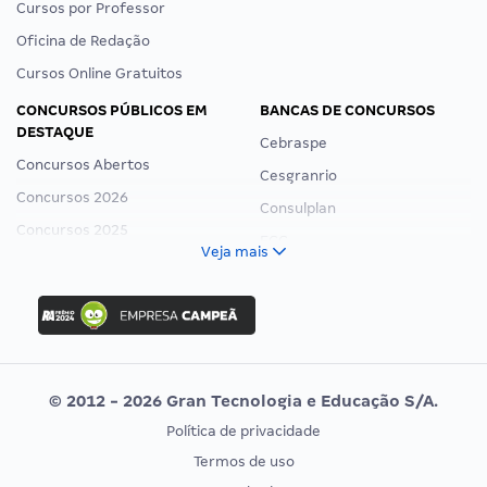
Preferências de Cookies
CURSOS ONLINE
PÁGINAS ÚTEIS
Assinatura Ilimitada
Depoimentos
Coaching para Concursos
Material Grátis
Exame de Ordem
Aulas ao Vivo
Graduação
Aulas Grátis
Pós-Graduação
Sugerir Curso
Cursos por Concurso
Cursos por Carreira
Cursos por Estado
Cursos por Professor
Oficina de Redação
Cursos Online Gratuitos
CONCURSOS PÚBLICOS EM
BANCAS DE CONCURSOS
DESTAQUE
Cebraspe