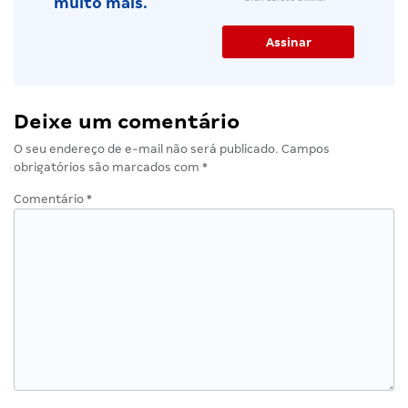
Cadastre-se e
receba as
notícias em
Concordo com a Política de
destaque da
Privacidade e aceito
semana, dicas,
receber comunicações do
novidades e
Gran Cursos Online.
muito mais.
Deixe um comentário