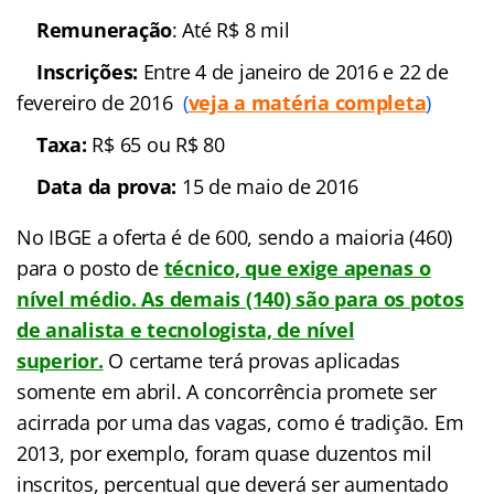
Estados
: Nacional
Número de vagas:
950
Remuneração
: Até R$ 8
mil
Inscrições:
Entre 4 de
janeiro de 2016 e 22 de fevereiro de 2016
(
veja a
matéria completa
)
Taxa:
R$ 65 ou R$ 80
Data da prova:
15 de
maio de 2016
No IBGE a oferta é de 600
,
sendo a maioria (460)
para o posto d
e
técnico, que exige apenas o
nível médio
. As demais (140) são para os potos
de analista e tecnologista, de nível