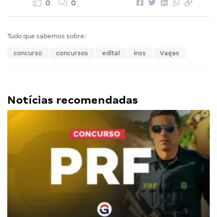
Por
Equipe Gran
Publicado em
08/01/16
• Atualizado em
08/11/16
5 min. de leitura
0
0
Tudo que sabemos sobre:
concurso
concursos
edital
inss
Vagas