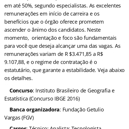
superior.
O certame terá provas aplicadas
somente em abril. A concorrência promete ser
acirrada por uma das vagas, como é tradição. Em
2013, por exemplo, foram quase duzentos mil
inscritos, percentual que deverá ser aumentado
em até 50%, segundo especialistas. As excelentes
remunerações em início de carreira e os
benefícios que o órgão oferece prometem
ascender o ânimo dos candidatos. Neste
momento,
orientação e foco são fundamentais
para você que deseja alcançar uma das vagas. As
remunerações variam de R $3.471,85 a R$
9.107,88, e o regime de contratação é o
estatutário, que garante a estabilidade. Veja abaixo
os detalhes.