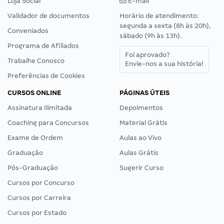
Site
GRAN CURSOS ONLINE
ATENDIMENTO
Quem Somos
Central de ajuda
Como Funciona
Chat
Como Comprar
WhatsApp
Loja Social
E-mail
Validador de documentos
Horário de atendimento:
segunda a sexta (8h às 20h),
Conveniados
sábado (9h às 13h).
Programa de Afiliados
Foi aprovado?
Trabalhe Conosco
Envie-nos a sua história!