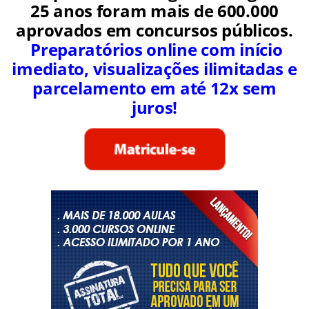
janeiro de 2016 e 28 de janeiro de 2016
(
veja a
matéria completa
)
Taxa:
R$ 49 ou R$ 69
Data da prova:
10 ou 17
de abril de 2016
Gostou destas oportunidades?
Prepare-se com o Gran Cursos e
conquiste a sua vaga. Ao longo de
25 anos foram mais de 600.000
aprovados em concursos públicos.
Preparatórios online com início
imediato, visualizações ilimitadas e
parcelamento em até 12x sem