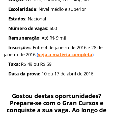
Concurso
: Instituto
Brasileiro de Geografia e Estatística (Concurso
IBGE 2016)
Banca organizadora
:
Fundação Getulio Vargas (FGV)
Cargos
: Técnico; Analista;
Tecnologista
Escolaridade
: Nível
médio e superior
Estados
: Nacional
Número de vagas:
600
Remuneração
: Até R$ 9
mil
Inscrições:
Entre 4 de