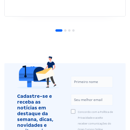
Depoimentos relacionados
Sarah C.
Concurso Enfermeiro PSF
“Natural de Frei Paulo (SE), Sarah C. sempre
enxergou os estudos como o caminho mais seguro
para conquistar estabilidade profissional. Após o…”