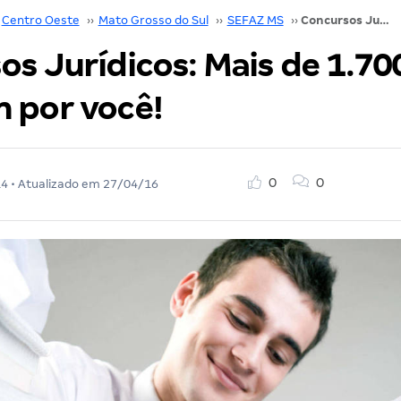
Centro Oeste
››
Mato Grosso do Sul
››
SEFAZ MS
››
Concursos Jurídicos: Mais de 1.700 vagas esperam por você!
s Jurídicos: Mais de 1.70
 por você!
0
0
14
• Atualizado em
27/04/16