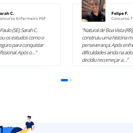
arah C.
Felipe F.
oncurso Enfermeiro PSF
Concurso T
Paulo (SE), Sarah C.
“Natural de Boa Vista (RR),
u os estudos como o
construiu uma história m
guro para conquistar
perseverança. Após enfr
fissional. Após o…”
dificuldades ainda na ado
decidiu recomeçar a…”