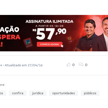
0
0
14
• Atualizado em
27/04/16
bre:
os
confira
juridica
oportunidades
públicos