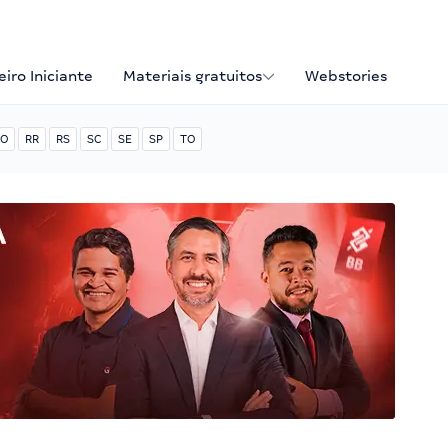
iro Iniciante
Materiais gratuitos
Webstories
O
RR
RS
SC
SE
SP
TO