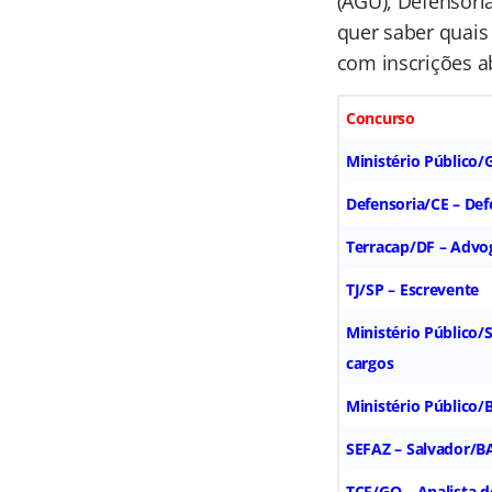
(AGU), Defensoria
quer saber quais 
com inscrições ab
Concurso
Ministério Público/
Defensoria/CE – Def
Terracap/DF – Advo
TJ/SP – Escrevente
Ministério Público/
cargos
Ministério Público/
SEFAZ – Salvador/BA
TCE/GO – Analista d