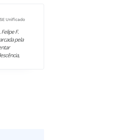
Diana M.
SE Unificado
Concurso SEPLAG CE
 Felipe F.
“Natural de Juazeiro do Norte (CE),
arcada pela
M. encontrou nos estudos o cami
entar
para construir uma nova fase da vi
lescência,
profissional. Após…”