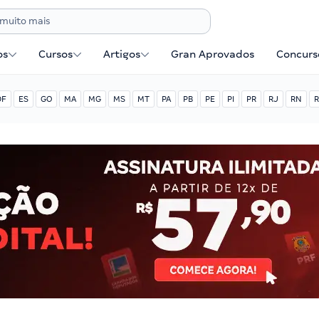
os
Cursos
Artigos
Gran Aprovados
Concurse
DF
ES
GO
MA
MG
MS
MT
PA
PB
PE
PI
PR
RJ
RN
R