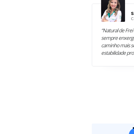
S
C
“Natural de Frei 
sempre enxergo
caminho mais se
estabilidade pro