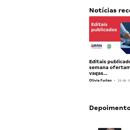
Notícias r
Editais publicad
semana ofertam
vagas…
Olivia Furlan
•
26 de J
Depoimentos