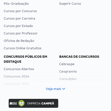
Pós-Graduação
Sugerir Curso
Cursos por Concurso
Cursos por Carreira
Cursos por Estado
Cursos por Professor
Oficina de Redação
Cursos Online Gratuitos
CONCURSOS PÚBLICOS EM
BANCAS DE CONCURSOS
DESTAQUE
Cebraspe
Concursos Abertos
Cesgranrio
Concursos 2026
Consulplan
Concursos 2025
FCC
Veja mais
Concurso Nacional Unificado
FGV
Concurso Ibama
Idecan
Concurso MPU
Selecon