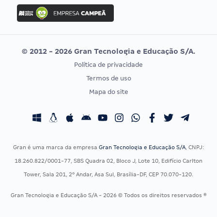
Concurso Ibama
Idecan
Concurso MPU
Selecon
Editais publicados
Uniase
© 2012 - 2026 Gran Tecnologia e Educação S/A.
Vunesp
Política de privacidade
CONCURSOS POR PROFISSÃO
EXAME DE ORDEM
Termos de uso
Concursos Administrativos
OAB
Mapa do site
Concursos Educação
Prova OAB
Concursos Fiscais
Calendário OAB
Concursos Jurídicos
Questões OAB
Concursos Militares
Recursos OAB
Gran é uma marca da empresa
Gran Tecnologia e Educação S/A
, CNPJ:
Concursos Policiais
Exame de Ordem
18.260.822/0001-77, SBS Quadra 02, Bloco J, Lote 10, Edifício Carlton
Concursos Saúde
Tower, Sala 201, 2º Andar, Asa Sul, Brasília-DF, CEP 70.070-120.
Concursos Tribunais
Gran Tecnologia e Educação S/A - 2026 © Todos os direitos reservados ®
Residência Multiprofissional