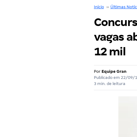
Início
››
Últimas Notíc
Concurso
vagas a
12 mil
Por
Equipe Gran
Publicado em
22/09/
3 min. de leitura