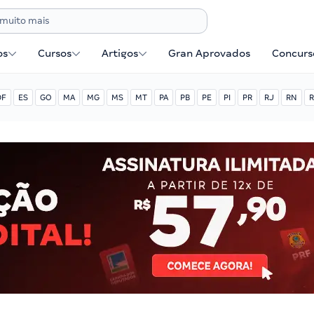
os
Cursos
Artigos
Gran Aprovados
Concurse
DF
ES
GO
MA
MG
MS
MT
PA
PB
PE
PI
PR
RJ
RN
R