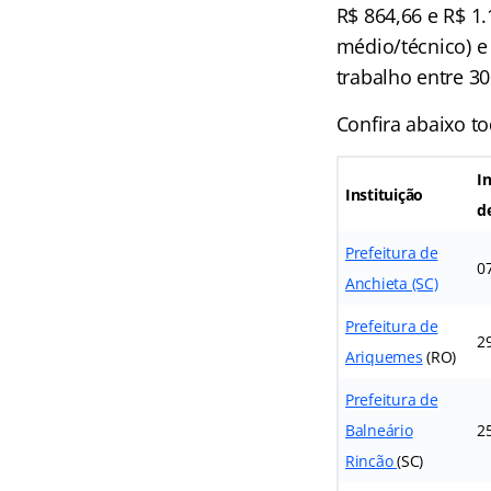
R$ 864,66 e R$ 1.
médio/técnico) e 
trabalho entre 3
Confira abaixo to
I
Instituição
d
Prefeitura de
0
Anchieta (SC)
Prefeitura de
2
Ariquemes
(RO)
Prefeitura de
Balneário
2
Rincão
(SC)