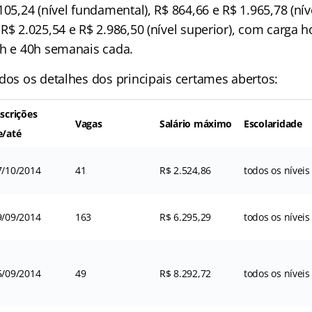
105,24 (nível fundamental), R$ 864,66 e R$ 1.965,78 (ní
R$ 2.025,54 e R$ 2.986,50 (nível superior), com carga h
0h e 40h semanais cada.
dos os detalhes dos principais certames abertos:
nscrições
Vagas
Salário máximo
Escolaridade
e/até
7/10/2014
41
R$ 2.524,86
todos os níveis
9/09/2014
163
R$ 6.295,29
todos os níveis
5/09/2014
49
R$ 8.292,72
todos os níveis