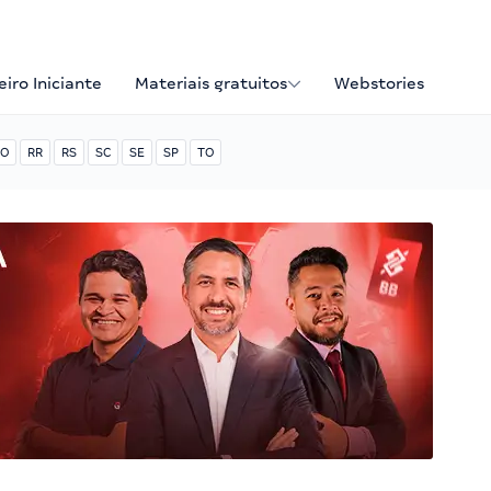
iro Iniciante
Materiais gratuitos
Webstories
O
RR
RS
SC
SE
SP
TO