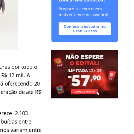
concursos públicos?
Prepare-se com quem
mais entende do assunto!
Comece a estudar no
Gran Cursos
uras por todo o
R$ 12 mil. A
stá oferecendo 20
neração de até R$
ferece 2.103
ibuídas entre
rios variam entre