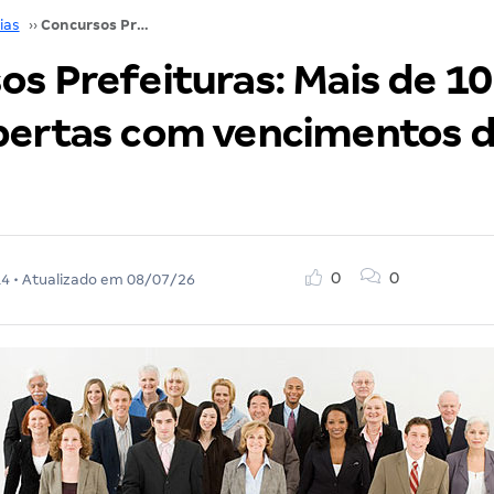
ias
››
Concursos Prefeituras: Mais de 10 mil vagas abertas com vencimentos de até R$ 12 mil
s Prefeituras: Mais de 10
bertas com vencimentos d
0
0
14
• Atualizado em
08/07/26