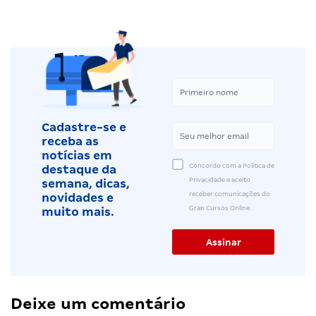
Cadastre-se e
receba as
notícias em
Concordo com a Política de
destaque da
Privacidade e aceito
semana, dicas,
receber comunicações do
novidades e
Gran Cursos Online.
muito mais.
Deixe um comentário