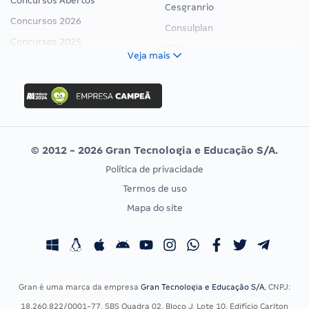
Concursos Abertos
Cesgranrio
Concursos 2026
Consulplan
Concursos 2025
FCC
Veja mais
Concurso Nacional Unificado
FGV
Concurso Ibama
Idecan
Concurso MPU
Selecon
Editais publicados
Uniase
© 2012 - 2026 Gran Tecnologia e Educação S/A.
Vunesp
Política de privacidade
CONCURSOS POR PROFISSÃO
EXAME DE ORDEM
Termos de uso
Concursos Administrativos
OAB
Mapa do site
Concursos Educação
Prova OAB
Concursos Fiscais
Calendário OAB
Concursos Jurídicos
Questões OAB
Concursos Militares
Recursos OAB
Gran é uma marca da empresa
Gran Tecnologia e Educação S/A
, CNPJ:
Concursos Policiais
Exame de Ordem
18.260.822/0001-77, SBS Quadra 02, Bloco J, Lote 10, Edifício Carlton