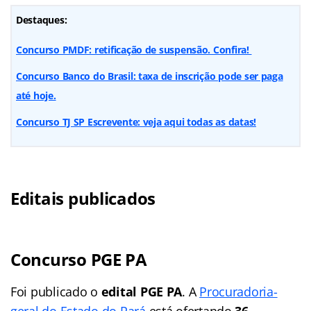
Destaques:
Concurso PMDF: retificação de suspensão. Confira!
Concurso Banco do Brasil: taxa de inscrição pode ser paga
até hoje.
Concurso TJ SP Escrevente: veja aqui todas as datas!
Editais publicados
Concurso PGE PA
Foi publicado o
edital PGE PA
. A
Procuradoria-
geral do Estado do Pará
está ofertando
36