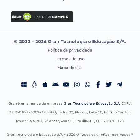
Concurso Nacional Unificado
FGV
Concurso Ibama
Idecan
Concurso MPU
Selecon
Editais publicados
Uniase
© 2012 - 2026 Gran Tecnologia e Educação S/A.
Vunesp
Política de privacidade
CONCURSOS POR PROFISSÃO
EXAME DE ORDEM
Termos de uso
Concursos Administrativos
OAB
Mapa do site
Concursos Educação
Prova OAB
Concursos Fiscais
Calendário OAB
Concursos Jurídicos
Questões OAB
Concursos Militares
Recursos OAB
Gran é uma marca da empresa
Gran Tecnologia e Educação S/A
, CNPJ:
Concursos Policiais
Exame de Ordem
18.260.822/0001-77, SBS Quadra 02, Bloco J, Lote 10, Edifício Carlton
Concursos Saúde
Tower, Sala 201, 2º Andar, Asa Sul, Brasília-DF, CEP 70.070-120.
Concursos Tribunais
Gran Tecnologia e Educação S/A - 2026 © Todos os direitos reservados ®
Residência Multiprofissional