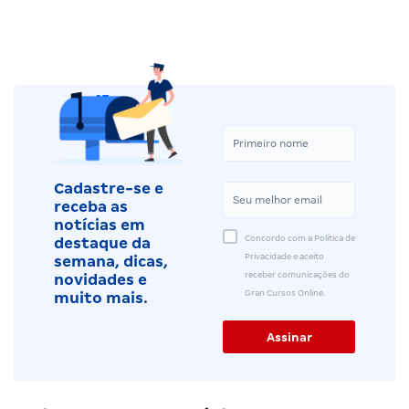
Cadastre-se e
receba as
notícias em
Concordo com a Política de
destaque da
Privacidade e aceito
semana, dicas,
receber comunicações do
novidades e
Gran Cursos Online.
muito mais.