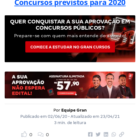
Concursos previstos para 2020
QUER CONQUISTAR A SUA APROVAÇÃO EM
CONCURSOS PÚBLICOS?
Prepare-se com quem mais entende do assunto!
COMECE A ESTUDAR NO GRAN CURSOS
Por
Equipe Gran
Publicado em
02/06/20
• Atualizado em
23/04/21
3 min. de leitura
0
0