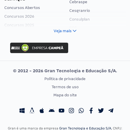
Cebraspe
Concursos Abertos
Cesgranrio
Concursos 2026
Consulplan
Concursos 2025
FCC
Veja mais
Concurso Nacional Unificado
FGV
Concurso Ibama
Idecan
Concurso MPU
Selecon
Editais publicados
Uniase
© 2012 - 2026 Gran Tecnologia e Educação S/A.
Vunesp
Política de privacidade
CONCURSOS POR PROFISSÃO
EXAME DE ORDEM
Termos de uso
Concursos Administrativos
OAB
Mapa do site
Concursos Educação
Prova OAB
Concursos Fiscais
Calendário OAB
Concursos Jurídicos
Questões OAB
Concursos Militares
Recursos OAB
Gran é uma marca da empresa
Gran Tecnologia e Educação S/A
, CNPJ: