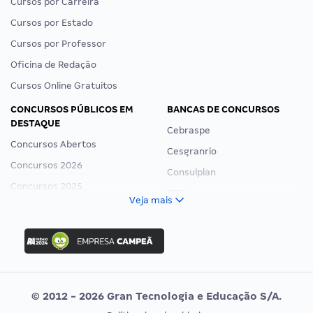
Cursos por Carreira
Cursos por Estado
Cursos por Professor
Oficina de Redação
Cursos Online Gratuitos
CONCURSOS PÚBLICOS EM
BANCAS DE CONCURSOS
DESTAQUE
Cebraspe
Concursos Abertos
Cesgranrio
Concursos 2026
Consulplan
Concursos 2025
FCC
Veja mais
Concurso Nacional Unificado
FGV
Concurso Ibama
Idecan
Concurso MPU
Selecon
Editais publicados
Uniase
© 2012 - 2026 Gran Tecnologia e Educação S/A.
Vunesp