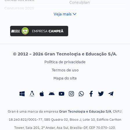
Consulplan
Concursos 2025
FCC
Veja mais
Concurso Nacional Unificado
FGV
Concurso Ibama
Idecan
Concurso MPU
Selecon
Editais publicados
Uniase
© 2012 - 2026 Gran Tecnologia e Educação S/A.
Vunesp
Política de privacidade
CONCURSOS POR PROFISSÃO
EXAME DE ORDEM
Termos de uso
Concursos Administrativos
OAB
Mapa do site
Concursos Educação
Prova OAB
Concursos Fiscais
Calendário OAB
Concursos Jurídicos
Questões OAB
Concursos Militares
Recursos OAB
Gran é uma marca da empresa
Gran Tecnologia e Educação S/A
, CNPJ:
Concursos Policiais
Exame de Ordem
18.260.822/0001-77, SBS Quadra 02, Bloco J, Lote 10, Edifício Carlton
Concursos Saúde
Tower, Sala 201, 2º Andar, Asa Sul, Brasília-DF, CEP 70.070-120.