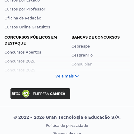
Cursos por Estado
Cursos por Professor
Oficina de Redação
Cursos Online Gratuitos
CONCURSOS PÚBLICOS EM
BANCAS DE CONCURSOS
DESTAQUE
Cebraspe
Concursos Abertos
Cesgranrio
Concursos 2026
Consulplan
Concursos 2025
FCC
Veja mais
Concurso Nacional Unificado
FGV
Concurso Ibama
Idecan
Concurso MPU
Selecon
Editais publicados
Uniase
© 2012 - 2026 Gran Tecnologia e Educação S/A.
Vunesp
Política de privacidade
CONCURSOS POR PROFISSÃO
EXAME DE ORDEM
Termos de uso