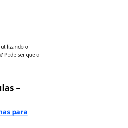
utilizando o
a? Pode ser que o
las –
mas para