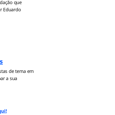
redação que
or Eduardo
s
ostas de tema em
ar a sua
qui!