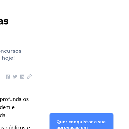
as
oncursos
 hoje!
profunda os
rdem e
da.
Quer conquistar a sua
s públicos e
aprovação em