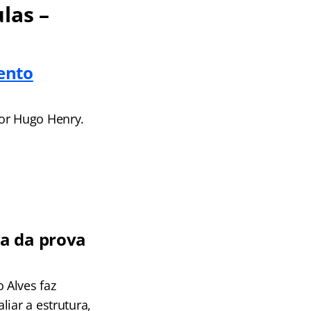
las –
ento
sor Hugo Henry.
a da prova
 Alves faz
iar a estrutura,