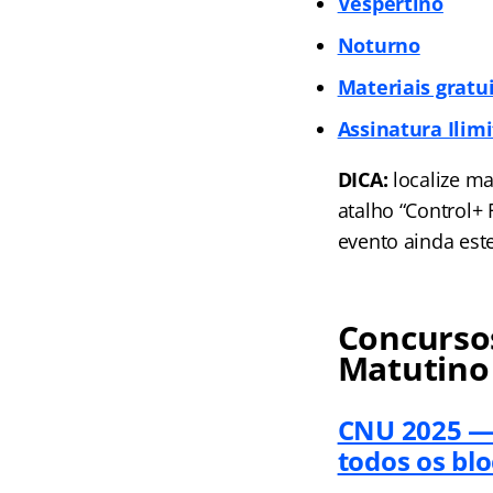
Vespertino
Noturno
Materiais gratu
Assinatura Ilim
DICA:
localize ma
atalho “Control+
evento ainda est
Concursos
Matutino
CNU 2025 —
todos os bl