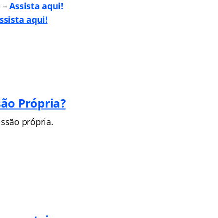
i –
Assista aqui!
ssista aqui!
ão Própria?
ssão própria.