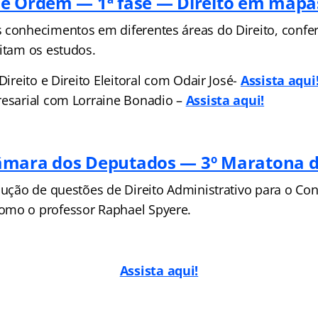
e Ordem — 1ª fase — Direito em mapa
 conhecimentos em diferentes áreas do Direito, conf
litam os estudos.
Direito e Direito Eleitoral com Odair José-
Assista aqui
resarial com Lorraine Bonadio –
Assista aqui!
âmara dos Deputados — 3º Maratona d
olução de questões de Direito Administrativo para o C
omo o professor Raphael Spyere.
Assista aqui!