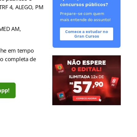
concursos públicos?
 TRF 4, ALEGO, PM
Prepare-se com quem
mais entende do assunto!
EMED AM,
Comece a estudar no
Gran Cursos
he em tempo
ção completa de
app!