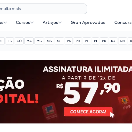
os
Cursos
Artigos
Gran Aprovados
Concurse
DF
ES
GO
MA
MG
MS
MT
PA
PB
PE
PI
PR
RJ
RN
R