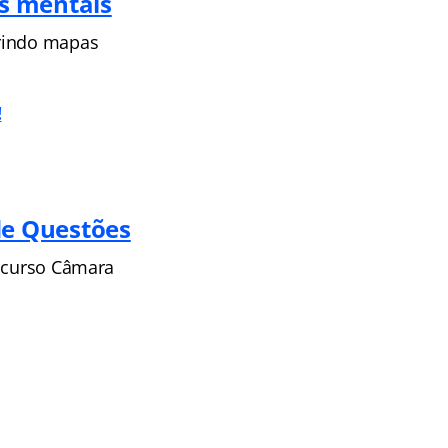
s mentais
erindo mapas
!
e Questões
oncurso Câmara