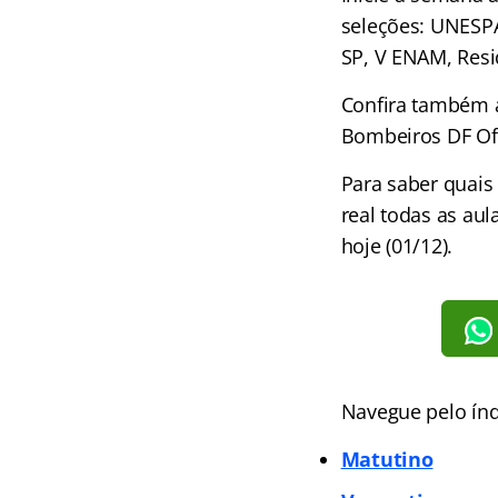
seleções: UNESPA
SP, V ENAM, Res
Confira também 
Bombeiros DF Of
Para saber quais
real todas as au
hoje (01/12).
Navegue pelo índ
Matutino