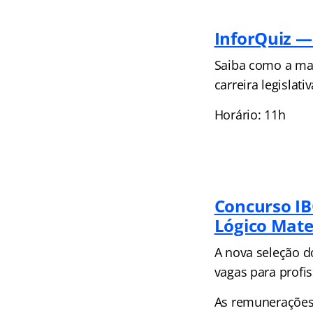
InforQuiz —
Saiba como a mat
carreira legislat
Horário: 11h
Concurso IB
Lógico Mat
A nova seleção do
vagas para profi
As remunerações 