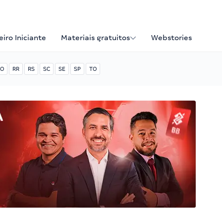
iro Iniciante
Materiais gratuitos
Webstories
O
RR
RS
SC
SE
SP
TO