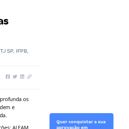
as
TJ SP, IFPB,
profunda os
rdem e
da.
Quer conquistar a sua
ções: ALEAM,
aprovação em