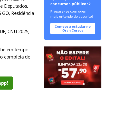
concursos públicos?
dos Deputados,
Prepare-se com quem
S GO, Residência
mais entende do assunto!
Comece a estudar no
 DF, CNU 2025,
Gran Cursos
he em tempo
ção completa de
app!