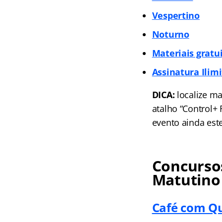
Vespertino
Noturno
Materiais gratu
Assinatura Ilim
DICA:
localize ma
atalho “Control+
evento ainda est
Concursos
Matutino
Café com Q