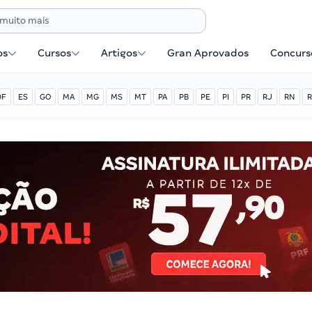
os
Cursos
Artigos
Gran Aprovados
Concurse
DF
ES
GO
MA
MG
MS
MT
PA
PB
PE
PI
PR
RJ
RN
R