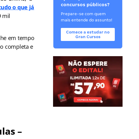
concursos públicos?
tudo o que já
Prepare-se com quem
9 mil
mais entende do assunto!
Comece a estudar no
he em tempo
Gran Cursos
ão completa e
las –