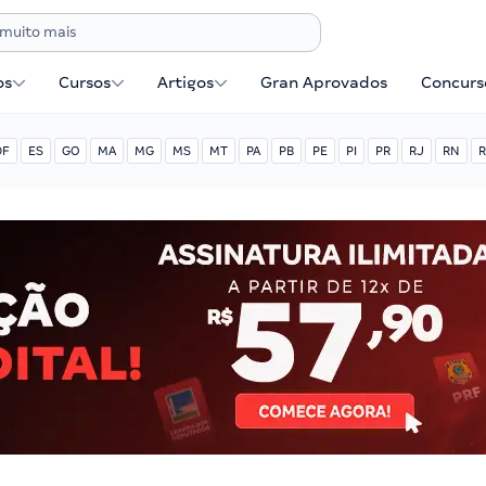
os
Cursos
Artigos
Gran Aprovados
Concurse
DF
ES
GO
MA
MG
MS
MT
PA
PB
PE
PI
PR
RJ
RN
R