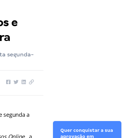
os e
ra
sta segunda-
de segunda a
Quer conquistar a sua
os Online
, a
aprovação em