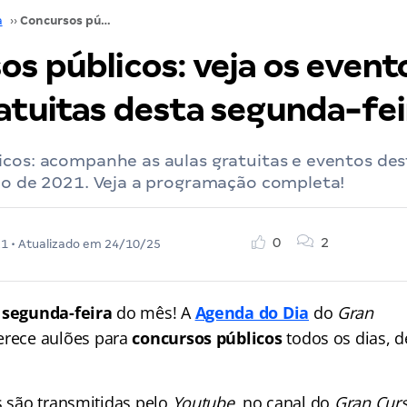
a
››
Concursos públicos: veja os eventos e aulas gratuitas desta segunda-feira
s públicos: veja os event
ratuitas desta segunda-fei
icos: acompanhe as aulas gratuitas e eventos de
aio de 2021. Veja a programação completa!
0
2
21
• Atualizado em
24/10/25
a
segunda-feira
do mês! A
Agenda do Dia
do
Gran
erece aulões para
concursos públicos
todos os dias, 
s são transmitidas pelo
Youtube
, no canal do
Gran Curs