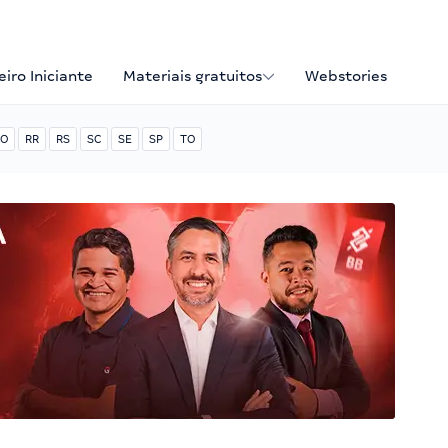
iro Iniciante
Materiais gratuitos
Webstories
O
RR
RS
SC
SE
SP
TO