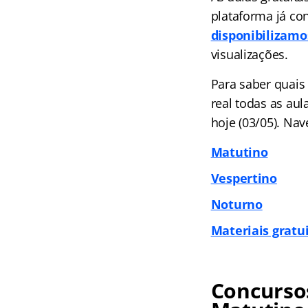
plataforma já co
disponibilizamo
visualizações.
Para saber quais
real todas as au
hoje (03/05). Nav
Matutino
Vespertino
Noturno
Materiais gratu
Concursos