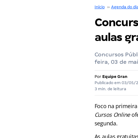
Início
››
Agenda do di
Concurso
aulas g
Concursos Públ
feira, 03 de m
Por
Equipe Gran
Publicado em
03/05/
3 min. de leitura
Foco na primeir
Cursos Online
of
segunda.
As aulas gratuita