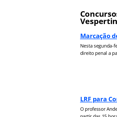
Concursos
Vesperti
Marcação de
Nesta segunda-fei
direito penal a pa
LRF para Co
O professor Ande
partir das 15 hora