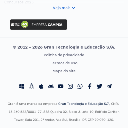
Concursos 2025
FCC
Veja mais
Concurso Nacional Unificado
FGV
Concurso Ibama
Idecan
Concurso MPU
Selecon
Editais publicados
Uniase
© 2012 - 2026 Gran Tecnologia e Educação S/A.
Vunesp
Política de privacidade
CONCURSOS POR PROFISSÃO
EXAME DE ORDEM
Termos de uso
Concursos Administrativos
OAB
Mapa do site
Concursos Educação
Prova OAB
Concursos Fiscais
Calendário OAB
Concursos Jurídicos
Questões OAB
Concursos Militares
Recursos OAB
Gran é uma marca da empresa
Gran Tecnologia e Educação S/A
, CNPJ:
Concursos Policiais
Exame de Ordem
18.260.822/0001-77, SBS Quadra 02, Bloco J, Lote 10, Edifício Carlton
Concursos Saúde
Tower, Sala 201, 2º Andar, Asa Sul, Brasília-DF, CEP 70.070-120.
Concursos Tribunais