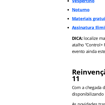
Vespertino
Noturno
Materiais gratu
Assinatura Ilim
DICA:
localize ma
atalho “Control+
evento ainda est
Reinvençã
11
Com a chegada do
disponibilizando
As novidades tra