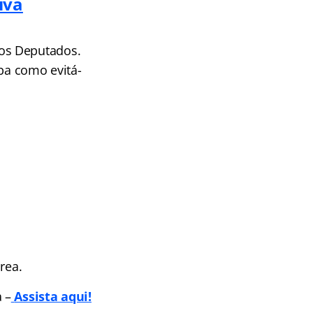
iva
os Deputados.
iba como evitá-
rea.
 –
Assista aqui!