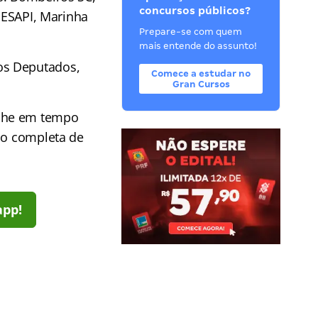
concursos públicos?
 SESAPI, Marinha
Prepare-se com quem
mais entende do assunto!
os Deputados,
Comece a estudar no
Gran Cursos
he em tempo
ção completa de
app!