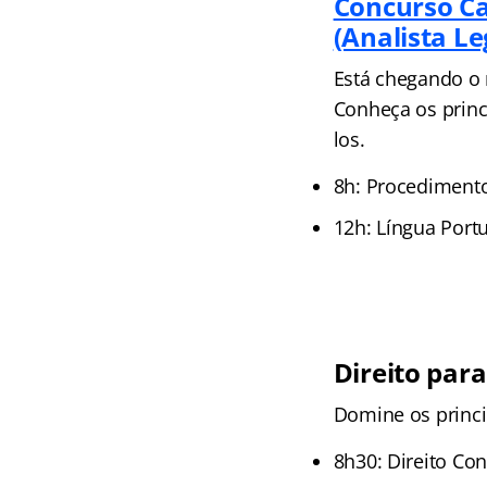
Concurso C
(Analista L
Está chegando o
Conheça os princi
los.
8h: Procedimento
12h: Língua Port
Direito para
Domine os princip
8h30: Direito Co