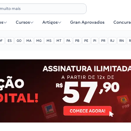
os
Cursos
Artigos
Gran Aprovados
Concurse
DF
ES
GO
MA
MG
MS
MT
PA
PB
PE
PI
PR
RJ
RN
R