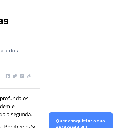
as
ara dos
profunda os
rdem e
nda a segunda.
Quer conquistar a sua
s: Bombeiros SC,
aprovação em