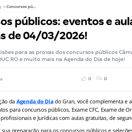
a
››
Concursos públicos: eventos e aulas gratuitas de 04/03/2026!
os públicos: eventos e aul
as de 04/03/2026!
visões para as provas dos concursos públicos Câm
UC RO e muito mais na Agenda do Dia de hoje!
0
0
26
ção da
Agenda do Dia
do Gran, você complementa e a
tos para concursos públicos, Exame CFC, Exame de O
profissionais e Jurídicas com aulas gratuitas, de segu
a sua preparação para os concursos públicos e seleçõe