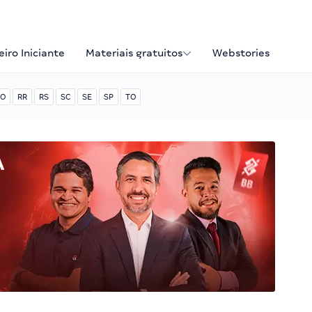
iro Iniciante
Materiais gratuitos
Webstories
O
RR
RS
SC
SE
SP
TO