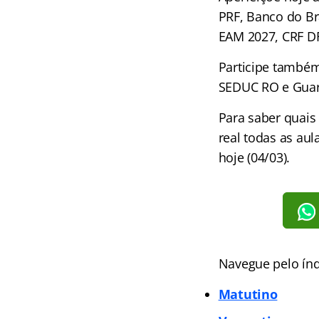
PRF, Banco do Bra
EAM 2027, CRF D
Participe també
SEDUC RO e Guar
Para saber quais
real todas as au
hoje (04/03).
Navegue pelo índ
Matutino