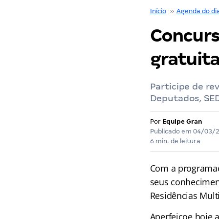
Início
››
Agenda do di
Concurs
gratuit
Participe de re
Deputados, SED
Por
Equipe Gran
Publicado em
04/03/
6 min. de leitura
Com a programa
seus conhecimen
Residências Multi
Aperfeiçoe hoje 