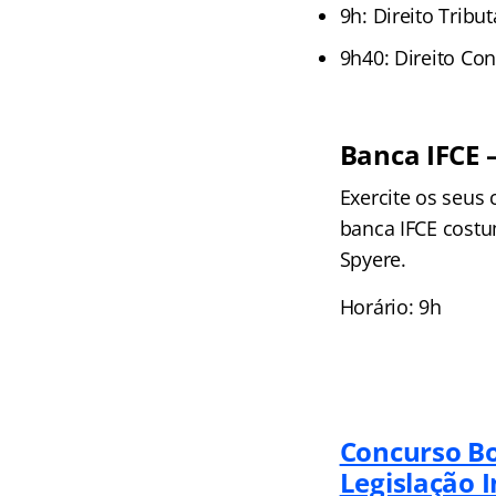
9h: Direito Tribu
9h40: Direito Co
Banca IFCE 
Exercite os seus
banca IFCE costu
Spyere.
Horário: 9h
Concurso B
Legislação I