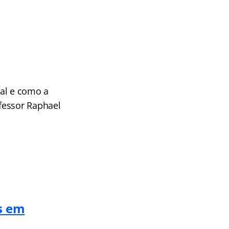
ral e como a
fessor Raphael
s em