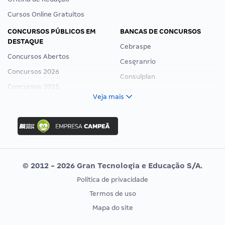
Cursos Online Gratuitos
CONCURSOS PÚBLICOS EM
BANCAS DE CONCURSOS
DESTAQUE
Cebraspe
Concursos Abertos
Cesgranrio
Concursos 2026
Consulplan
Concursos 2025
FCC
Veja mais
Concurso Nacional Unificado
FGV
Concurso Ibama
Idecan
Concurso MPU
Selecon
Editais publicados
Uniase
© 2012 - 2026 Gran Tecnologia e Educação S/A.
Vunesp
Política de privacidade
CONCURSOS POR PROFISSÃO
EXAME DE ORDEM
Termos de uso
Concursos Administrativos
OAB
Mapa do site
Concursos Educação
Prova OAB