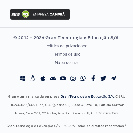
FGV
Concurso Ibama
Idecan
Concurso MPU
Selecon
Editais publicados
Uniase
© 2012 - 2026 Gran Tecnologia e Educação S/A.
Vunesp
Política de privacidade
CONCURSOS POR PROFISSÃO
EXAME DE ORDEM
Termos de uso
Concursos Administrativos
OAB
Mapa do site
Concursos Educação
Prova OAB
Concursos Fiscais
Calendário OAB
Concursos Jurídicos
Questões OAB
Concursos Militares
Recursos OAB
Gran é uma marca da empresa
Gran Tecnologia e Educação S/A
, CNPJ:
Concursos Policiais
Exame de Ordem
18.260.822/0001-77, SBS Quadra 02, Bloco J, Lote 10, Edifício Carlton
Concursos Saúde
Tower, Sala 201, 2º Andar, Asa Sul, Brasília-DF, CEP 70.070-120.
Concursos Tribunais
Gran Tecnologia e Educação S/A - 2026 © Todos os direitos reservados ®
Residência Multiprofissional