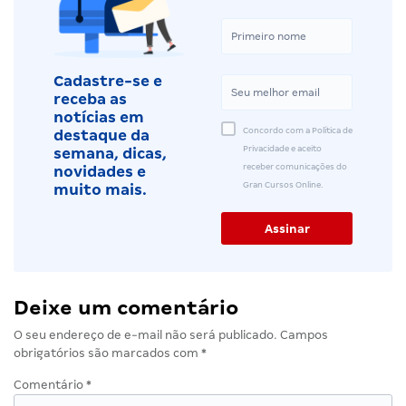
Cadastre-se e
receba as
notícias em
Concordo com a Política de
destaque da
Privacidade e aceito
semana, dicas,
receber comunicações do
novidades e
Gran Cursos Online.
muito mais.
Deixe um comentário
O seu endereço de e-mail não será publicado.
Campos
obrigatórios são marcados com
*
Comentário
*