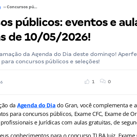
a
››
Concursos públicos: eventos e aulas gratuitas de 10/05/2026!
os públicos: eventos e aul
as de 10/05/2026!
amação da Agenda do Dia deste domingo! Aperfei
para concursos públicos e seleções!
1
0
26
ção da
Agenda do Dia
do Gran, você complementa e a
tos para concursos públicos, Exame CFC, Exame de O
profissionais e Jurídicas com aulas gratuitas, de segu
seus conhecimentos para o concurso TJ BA Juiz, Exame 