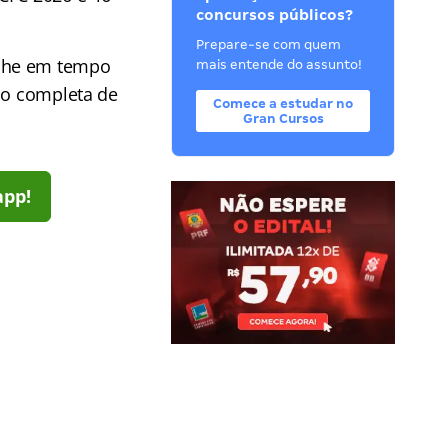
concursos públicos?
Prepare-se com quem
he em tempo
mais entende do assunto!
ção completa de
Comece a estudar no
Gran Cursos
app!