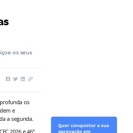
as
çoe os seus
profunda os
rdem e
nda a segunda.
Quer conquistar a sua
CFC 2026 e 46°
aprovação em