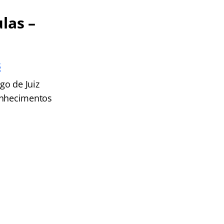
las –
s
go de Juiz
conhecimentos