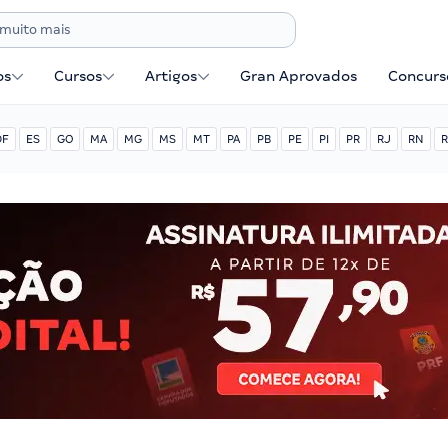
os
Cursos
Artigos
Gran Aprovados
Concurse
DF
ES
GO
MA
MG
MS
MT
PA
PB
PE
PI
PR
RJ
RN
R