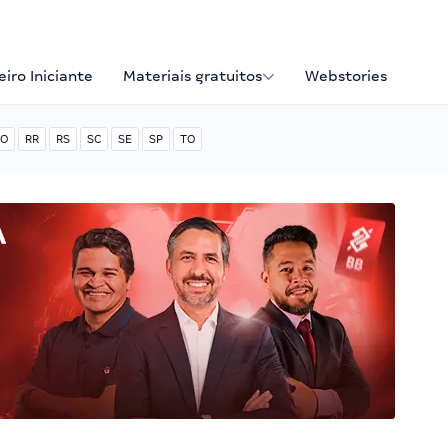
iro Iniciante
Materiais gratuitos
Webstories
O
RR
RS
SC
SE
SP
TO