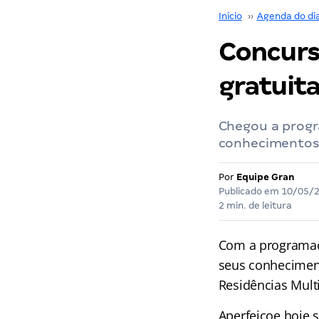
Início
››
Agenda do di
Concurs
gratuit
Chegou a progr
conhecimentos 
Por
Equipe Gran
Publicado em
10/05/
2 min. de leitura
Com a programa
seus conhecimen
Residências Multi
Aperfeiçoe hoje 