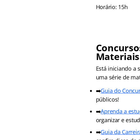
Horário: 15h
Concursos
Materiais
Está iniciando a
uma série de mate
➡️
Guia do Concurs
públicos!
➡️
Aprenda a estu
organizar e estu
➡️
Guia da Carreir