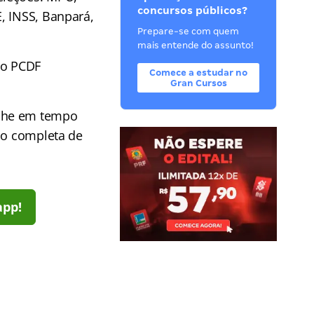
concursos públicos?
, INSS, Banpará,
Prepare-se com quem
mais entende do assunto!
so PCDF
Comece a estudar no
Gran Cursos
he em tempo
ção completa de
app!