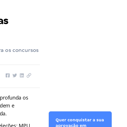
as
ra os concursos
profunda os
rdem e
da.
Quer conquistar a sua
eleções: MPU,
aprovação em