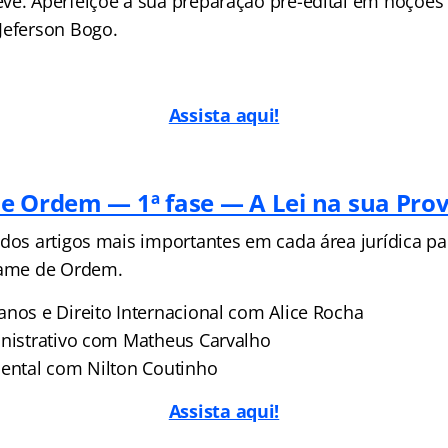
ve. Aperfeiçoe a sua preparação pré-edital em noções 
Jeferson Bogo.
Assista aqui!
e Ordem — 1ª fase — A Lei na sua Pro
 dos artigos mais importantes em cada área jurídica pa
xame de Ordem.
anos e Direito Internacional com Alice Rocha
inistrativo com Matheus Carvalho
iental com Nilton Coutinho
Assista aqui!