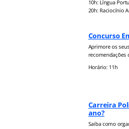
10h: Língua Port
20h: Raciocínio 
Concurso E
Aprimore os seus
recomendações c
Horário: 11h
Carreira Po
ano?
Saiba como organ