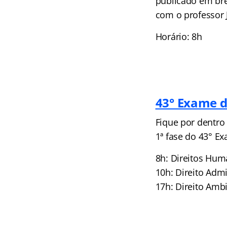
publicado em bre
com o professor 
Horário: 8h
43° Exame d
Fique por dentro
1ª fase do 43° E
8h: Direitos Hum
10h: Direito Adm
17h: Direito Amb