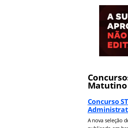
Concursos
Matutino
Concurso S
Administrat
A nova seleção do