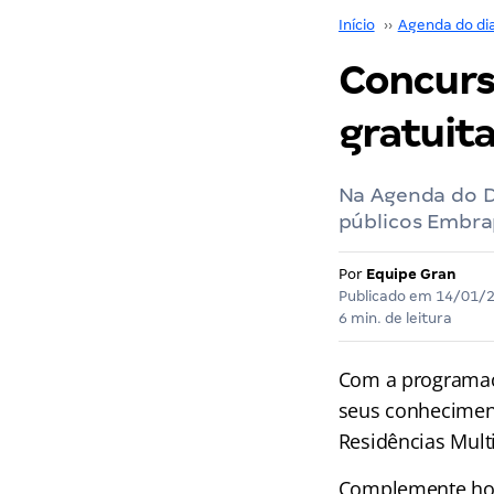
Início
››
Agenda do di
Concurs
gratuit
Na Agenda do D
públicos Embra
Por
Equipe Gran
Publicado em
14/01/
6 min. de leitura
Com a programa
seus conhecimen
Residências Mult
Complemente hoje