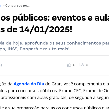
a
››
Concursos públicos: eventos e aulas gratuitas de 14/01/2025!
os públicos: eventos e aul
as de 14/01/2025!
ia de hoje, aprofunde os seus conhecimentos pa
pa, INSS, Banpará e muito mais!
0
0
25
ção da
Agenda do Dia
do Gran, você complementa e a
tos para concursos públicos, Exame CFC, Exame de O
iprofissionais com aulas gratuitas, de segunda a segun
 a sua preparação para as os concursos públicos e s