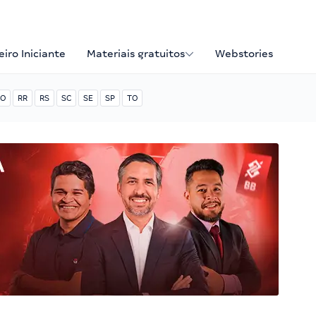
iro Iniciante
Materiais gratuitos
Webstories
O
RR
RS
SC
SE
SP
TO