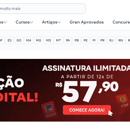
os
Cursos
Artigos
Gran Aprovados
Concurse
DF
ES
GO
MA
MG
MS
MT
PA
PB
PE
PI
PR
RJ
RN
R