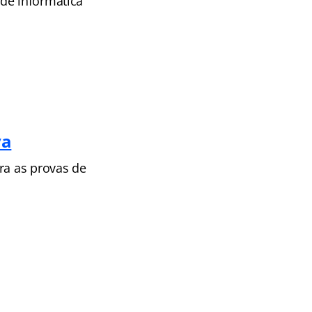
de informática
va
ra as provas de