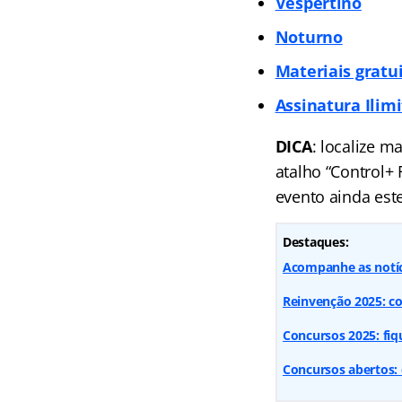
Vespertino
Noturno
Materiais gratu
Assinatura Ilim
DICA
: localize m
atalho “Control+
evento ainda est
Destaques:
Acompanhe as notí
Reinvenção 2025: co
Concursos 2025: fiq
Concursos abertos: 