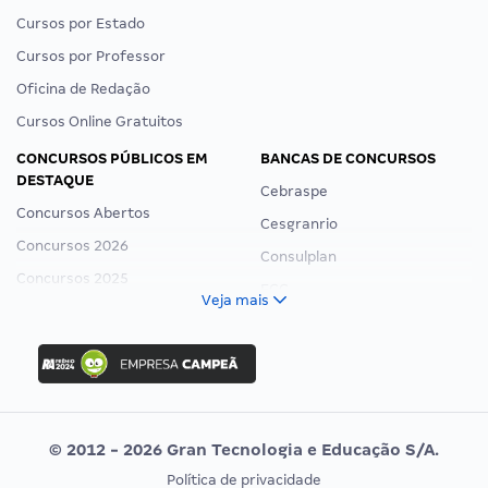
Cursos por Estado
Cursos por Professor
Oficina de Redação
Cursos Online Gratuitos
CONCURSOS PÚBLICOS EM
BANCAS DE CONCURSOS
DESTAQUE
Cebraspe
Concursos Abertos
Cesgranrio
Concursos 2026
Consulplan
Concursos 2025
FCC
Veja mais
Concurso Nacional Unificado
FGV
Concurso Ibama
Idecan
Concurso MPU
Selecon
Editais publicados
Uniase
© 2012 - 2026 Gran Tecnologia e Educação S/A.
Vunesp
Política de privacidade