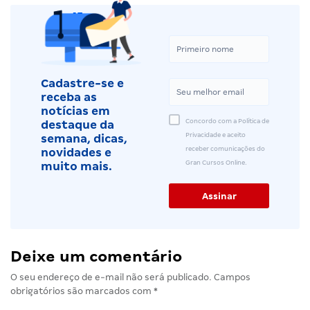
Cadastre-se e
receba as
notícias em
Concordo com a Política de
destaque da
Privacidade e aceito
semana, dicas,
receber comunicações do
novidades e
Gran Cursos Online.
muito mais.
Deixe um comentário
O seu endereço de e-mail não será publicado.
Campos
obrigatórios são marcados com
*