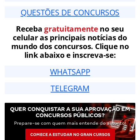
QUESTÕES DE CONCURSOS
Receba
gratuitamente
no seu
celular as principais notícias do
mundo dos concursos. Clique no
link abaixo e inscreva-se:
WHATSAPP
TELEGRAM
QUER CONQUISTAR A SUA APROVAÇÃO EM
CONCURSOS PÚBLICOS?
Prepare-se com quem mais entende do assunto!
COMECE A ESTUDAR NO GRAN CURSOS