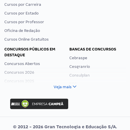
Cursos por Carreira
Cursos por Estado
Cursos por Professor
Oficina de Redação
Cursos Online Gratuitos
CONCURSOS PÚBLICOS EM
BANCAS DE CONCURSOS
DESTAQUE
Cebraspe
Concursos Abertos
Cesgranrio
Concursos 2026
Consulplan
Concursos 2025
FCC
Veja mais
Concurso Nacional Unificado
FGV
Concurso Ibama
Idecan
Concurso MPU
Selecon
Editais publicados
Uniase
© 2012 - 2026 Gran Tecnologia e Educação S/A.
Vunesp