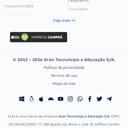
Cesgranrio
Concursos 2026
Consulplan
Concursos 2025
FCC
Veja mais
Concurso Nacional Unificado
FGV
Concurso Ibama
Idecan
Concurso MPU
Selecon
Editais publicados
Uniase
© 2012 - 2026 Gran Tecnologia e Educação S/A.
Vunesp
Política de privacidade
CONCURSOS POR PROFISSÃO
EXAME DE ORDEM
Termos de uso
Concursos Administrativos
OAB
Mapa do site
Concursos Educação
Prova OAB
Concursos Fiscais
Calendário OAB
Concursos Jurídicos
Questões OAB
Concursos Militares
Recursos OAB
Gran é uma marca da empresa
Gran Tecnologia e Educação S/A
, CNPJ:
Concursos Policiais
Exame de Ordem
18.260.822/0001-77, SBS Quadra 02, Bloco J, Lote 10, Edifício Carlton