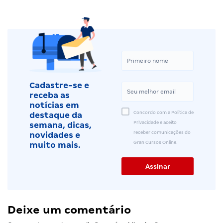
Cadastre-se e
receba as
notícias em
Concordo com a Política de
destaque da
Privacidade e aceito
semana, dicas,
receber comunicações do
novidades e
Gran Cursos Online.
muito mais.
Deixe um comentário