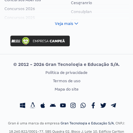
Cesgranrio
Concursos 2026
Consulplan
Concursos 2025
FCC
Veja mais
Concurso Nacional Unificado
FGV
Concurso Ibama
Idecan
Concurso MPU
Selecon
Editais publicados
Uniase
© 2012 - 2026 Gran Tecnologia e Educação S/A.
Vunesp
Política de privacidade
CONCURSOS POR PROFISSÃO
EXAME DE ORDEM
Termos de uso
Concursos Administrativos
OAB
Mapa do site
Concursos Educação
Prova OAB
Concursos Fiscais
Calendário OAB
Concursos Jurídicos
Questões OAB
Concursos Militares
Recursos OAB
Gran é uma marca da empresa
Gran Tecnologia e Educação S/A
, CNPJ:
Concursos Policiais
Exame de Ordem
18.260.822/0001-77, SBS Quadra 02, Bloco J, Lote 10, Edifício Carlton