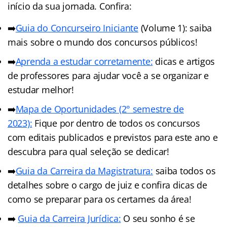
início da sua jornada. Confira:
➡️
Guia do Concurseiro Iniciante
(Volume 1): saiba
mais sobre o mundo dos concursos públicos!
➡️
Aprenda a estudar corretamente:
dicas e artigos
de professores para ajudar você a se organizar e
estudar melhor!
➡️
Mapa de Oportunidades (2° semestre de
2023):
Fique por dentro de todos os concursos
com editais publicados e previstos para este ano e
descubra para qual seleção se dedicar!
➡️
Guia da Carreira da Magistratura:
saiba todos os
detalhes sobre o cargo de juiz e confira dicas de
como se preparar para os certames da área!
➡️
Guia da Carreira Jurídic
a
:
O seu sonho é se