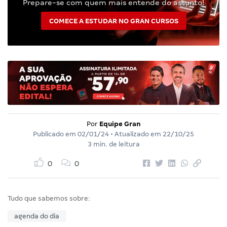
Prepare-se com quem mais entende do assunto!
COMECE A ESTUDAR NO GRAN CURSOS
Por
Equipe Gran
Publicado em
02/01/24
• Atualizado em
22/10/25
3 min. de leitura
0
0
Tudo que sabemos sobre:
agenda do dia