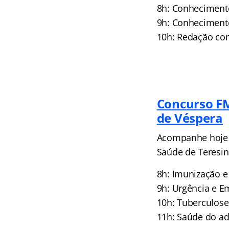
8h: Conheciment
9h: Conheciment
10h: Redação com
Concur
so F
de Véspera
Acompanhe hoje a
Saúde de Teresin
8h: Imunização e
9h: Urgência e E
10h: Tuberculose
11h: Saúde do ad