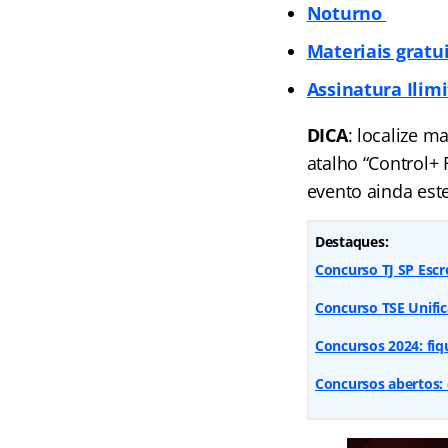
Noturno
Materiais gratu
Assinatura Ilim
DICA
: localize m
atalho “Control+
evento ainda est
Destaques:
Concurso TJ SP Escr
Concurso TSE Unifi
Concursos 2024: fiq
Concursos abertos: 