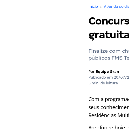
Início
››
Agenda do di
Concurs
gratuit
Finalize com c
públicos FMS Te
Por
Equipe Gran
Publicado em
20/07/
5 min. de leitura
Com a programa
seus conhecimen
Residências Mult
Aprofunde hoje o