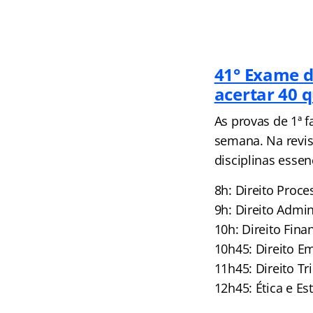
41° Exame d
acertar 40 
As provas de 1ª 
semana. Na revis
disciplinas essen
8h: Direito Proc
9h: Direito Admi
10h: Direito Fin
10h45: Direito E
11h45: Direito Tr
12h45: Ética e Es