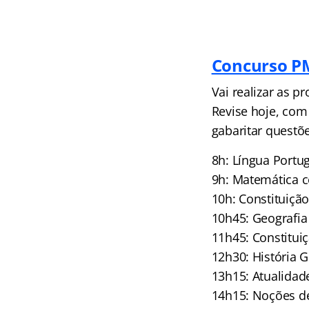
Concurso PM
Vai realizar as p
Revise hoje, com
gabaritar questõe
8h: Língua Port
9h: Matemática c
10h: Constituiçã
10h45: Geografia 
11h45: Constitui
12h30: História 
13h15: Atualida
14h15: Noções de