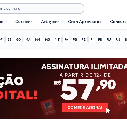
os
Cursos
Artigos
Gran Aprovados
Concurse
DF
ES
GO
MA
MG
MS
MT
PA
PB
PE
PI
PR
RJ
RN
R