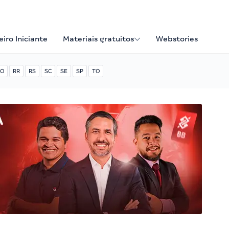
iro Iniciante
Materiais gratuitos
Webstories
O
RR
RS
SC
SE
SP
TO