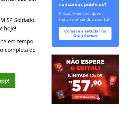
concursos públicos?
Prepare-se com quem
 PM SP Soldado,
mais entende do assunto!
e hoje!
Comece a estudar no
Gran Cursos
he em tempo
ção completa de
app!