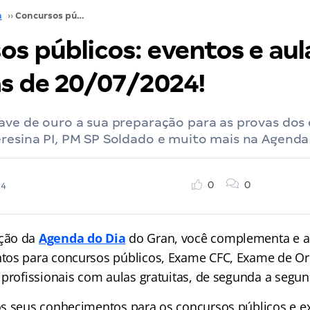
a
››
Concursos públicos: eventos e aulas gratuitas de 20/07/2024!
os públicos: eventos e aul
as de 20/07/2024!
have de ouro a sua preparação para as provas dos
resina PI, PM SP Soldado e muito mais na Agenda 
0
0
24
ção da
Agenda do Dia
do Gran, você complementa e a
tos para concursos públicos, Exame CFC, Exame de O
iprofissionais com aulas gratuitas, de segunda a segun
s seus conhecimentos para os concursos públicos e e