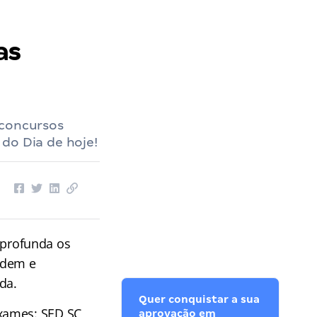
as
 concursos
do Dia de hoje!
profunda os
rdem e
da.
Quer conquistar a sua
xames: SED SC,
aprovação em