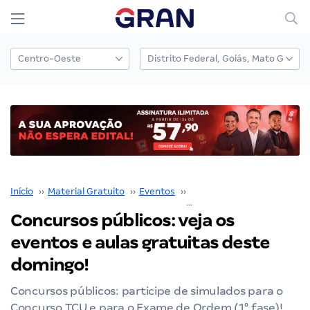
Início
››
Material Gratuito
››
Eventos
››
aulões
››
Concursos públicos: veja os eventos e aulas gratuitas deste domingo!
Concursos públicos: veja os
eventos e aulas gratuitas deste
domingo!
Concursos públicos: participe de simulados para o
Concurso TCU e para o Exame de Ordem (1° fase)!