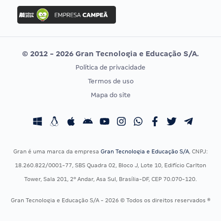
Concurso Ibama
Idecan
Concurso MPU
Selecon
Editais publicados
Uniase
© 2012 - 2026 Gran Tecnologia e Educação S/A.
Vunesp
Política de privacidade
CONCURSOS POR PROFISSÃO
EXAME DE ORDEM
Termos de uso
Concursos Administrativos
OAB
Mapa do site
Concursos Educação
Prova OAB
Concursos Fiscais
Calendário OAB
Concursos Jurídicos
Questões OAB
Concursos Militares
Recursos OAB
Gran é uma marca da empresa
Gran Tecnologia e Educação S/A
, CNPJ:
Concursos Policiais
Exame de Ordem
18.260.822/0001-77, SBS Quadra 02, Bloco J, Lote 10, Edifício Carlton
Concursos Saúde
Tower, Sala 201, 2º Andar, Asa Sul, Brasília-DF, CEP 70.070-120.
Concursos Tribunais
Gran Tecnologia e Educação S/A - 2026 © Todos os direitos reservados ®
Residência Multiprofissional