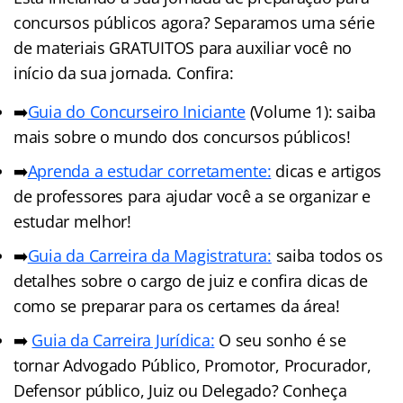
concursos públicos agora? Separamos uma série
de materiais GRATUITOS para auxiliar você no
início da sua jornada. Confira:
➡️
Guia do Concurseiro Iniciante
(Volume 1): saiba
mais sobre o mundo dos concursos públicos!
➡️
Aprenda a estudar corretamente:
dicas e artigos
de professores para ajudar você a se organizar e
estudar melhor!
➡️
Guia da Carreira da Magistratura:
saiba todos os
detalhes sobre o cargo de juiz e confira dicas de
como se preparar para os certames da área!
➡️
Guia da Carreira Jurídic
a
:
O seu sonho é se
tornar Advogado Público, Promotor, Procurador,
Defensor público, Juiz ou Delegado? Conheça