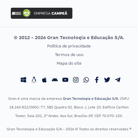
FGV
Concurso Ibama
Idecan
Concurso MPU
Selecon
Editais publicados
Uniase
© 2012 - 2026 Gran Tecnologia e Educação S/A.
Vunesp
Política de privacidade
CONCURSOS POR PROFISSÃO
EXAME DE ORDEM
Termos de uso
Concursos Administrativos
OAB
Mapa do site
Concursos Educação
Prova OAB
Concursos Fiscais
Calendário OAB
Concursos Jurídicos
Questões OAB
Concursos Militares
Recursos OAB
Gran é uma marca da empresa
Gran Tecnologia e Educação S/A
, CNPJ:
Concursos Policiais
Exame de Ordem
18.260.822/0001-77, SBS Quadra 02, Bloco J, Lote 10, Edifício Carlton
Concursos Saúde
Tower, Sala 201, 2º Andar, Asa Sul, Brasília-DF, CEP 70.070-120.
Concursos Tribunais
Gran Tecnologia e Educação S/A - 2026 © Todos os direitos reservados ®
Residência Multiprofissional