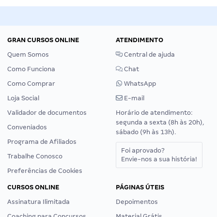
GRAN CURSOS ONLINE
ATENDIMENTO
Quem Somos
Central de ajuda
Como Funciona
Chat
Como Comprar
WhatsApp
Loja Social
E-mail
Validador de documentos
Horário de atendimento:
segunda a sexta (8h às 20h),
Conveniados
sábado (9h às 13h).
Programa de Afiliados
Foi aprovado?
Trabalhe Conosco
Envie-nos a sua história!
Preferências de Cookies
CURSOS ONLINE
PÁGINAS ÚTEIS
Assinatura Ilimitada
Depoimentos
Coaching para Concursos
Material Grátis