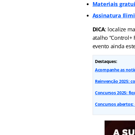
Materiais gratu
Assinatura Ilim
DICA
: localize m
atalho “Control+
evento ainda est
Destaques:
Acompanhe as notí
Reinvenção 2025: co
Concursos 2025: fiq
Concursos abertos: 