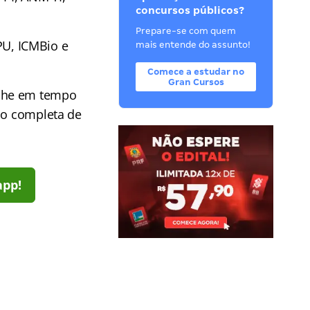
concursos públicos?
Prepare-se com quem
U, ICMBio e
mais entende do assunto!
Comece a estudar no
Gran Cursos
he em tempo
ção completa de
app!