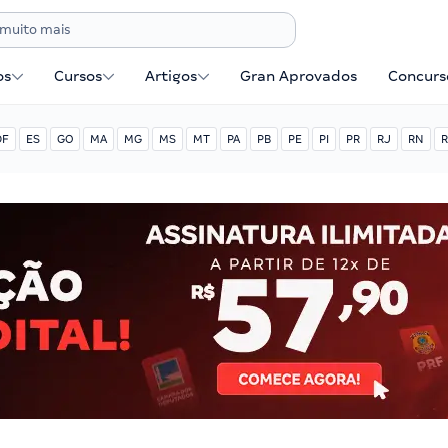
os
Cursos
Artigos
Gran Aprovados
Concurse
DF
ES
GO
MA
MG
MS
MT
PA
PB
PE
PI
PR
RJ
RN
R