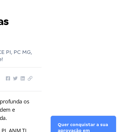
as
E PI, PC MG,
e!
profunda os
rdem e
da.
Quer conquistar a sua
 PI, ANM TI,
aprovação em