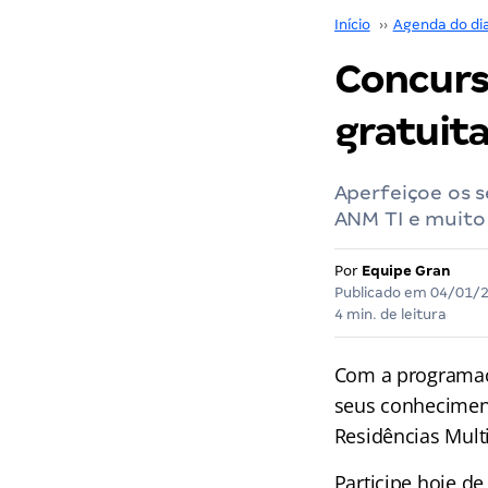
Início
››
Agenda do di
Concurs
gratuit
Aperfeiçoe os 
ANM TI e muito
Por
Equipe Gran
Publicado em
04/01/
4 min. de leitura
Com a programa
seus conhecimen
Residências Mult
Participe hoje d