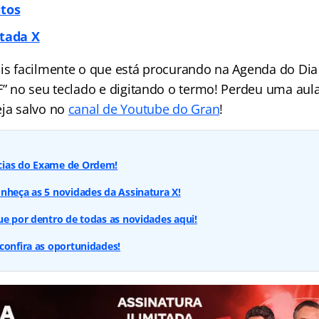
itos
itada X
ais facilmente o que está procurando na Agenda do Dia 
 F” no seu teclado e digitando o termo! Perdeu uma aul
eja salvo no
canal de Youtube do Gran
!
cias do Exame de Ordem!
nheça as 5 novidades da Assinatura X!
ue por dentro de todas as novidades aqui!
confira as oportunidades!