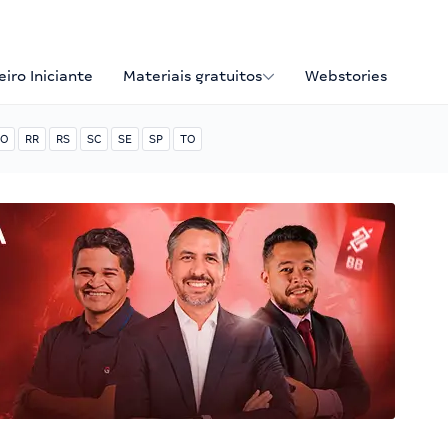
iro Iniciante
Materiais gratuitos
Webstories
O
RR
RS
SC
SE
SP
TO