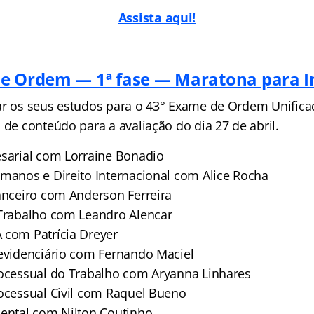
Assista aqui!
e Ordem — 1ª fase — Maratona para In
ar os seus estudos para o 43° Exame de Ordem Unifica
 de conteúdo para a avaliação do dia 27 de abril.
esarial com Lorraine Bonadio
umanos e Direito Internacional com Alice Rocha
nanceiro com Anderson Ferreira
 Trabalho com Leandro Alencar
 com Patrícia Dreyer
revidenciário com Fernando Maciel
rocessual do Trabalho com Aryanna Linhares
rocessual Civil com Raquel Bueno
iental com Nilton Coutinho